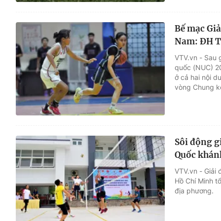
Bế mạc Giả
Nam: ĐH T
VTV.vn - Sau g
quốc (NUC) 20
ở cả hai nội d
vòng Chung k
Sôi động g
Quốc khán
VTV.vn - Giải
Hồ Chí Minh t
địa phương.