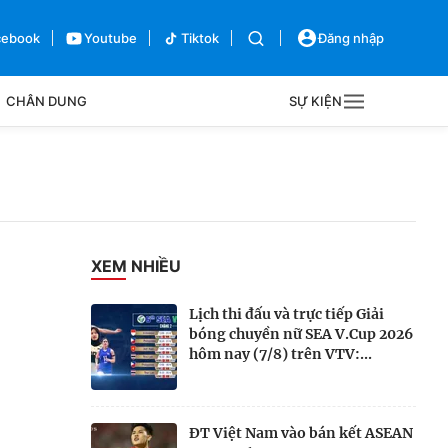
cebook
Youtube
Tiktok
Đăng nhập
CHÂN DUNG
SỰ KIỆN
g
Sự kiện
Bên lề
XEM NHIỀU
Lịch thi đấu và trực tiếp Giải
bóng chuyền nữ SEA V.Cup 2026
hôm nay (7/8) trên VTV:...
ĐT Việt Nam vào bán kết ASEAN