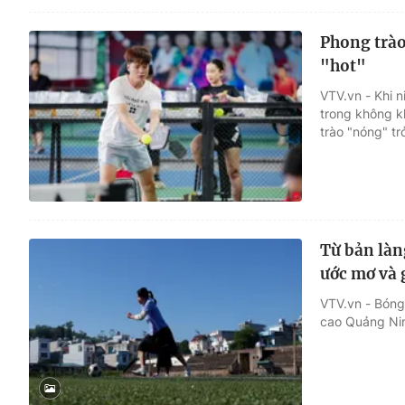
Phong trào
"hot"
VTV.vn - Khi 
trong không k
trào "nóng" trở
Từ bản làn
ước mơ và 
VTV.vn - Bóng
cao Quảng Nin