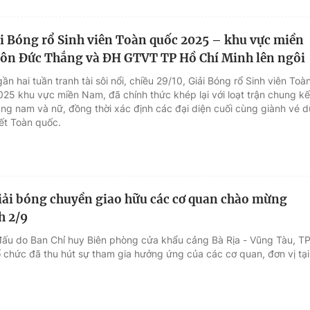
i Bóng rổ Sinh viên Toàn quốc 2025 – khu vực miền
ôn Đức Thắng và ĐH GTVT TP Hồ Chí Minh lên ngôi
ần hai tuần tranh tài sôi nổi, chiều 29/10, Giải Bóng rổ Sinh viên Toà
25 khu vực miền Nam, đã chính thức khép lại với loạt trận chung kế
ung nam và nữ, đồng thời xác định các đại diện cuối cùng giành vé 
ết Toàn quốc.
iải bóng chuyền giao hữu các cơ quan chào mừng
h 2/9
 đấu do Ban Chỉ huy Biên phòng cửa khẩu cảng Bà Rịa - Vũng Tàu, T
ổ chức đã thu hút sự tham gia hưởng ứng của các cơ quan, đơn vị tại