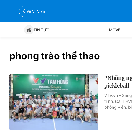
Về VTV.vn
TIN TỨC
MOVE
Tin tức
Move
phong trào thể thao
Bóng đá
Thể thao Điện tử
"Những ngư
pickleball
VTV.vn - Sáng
trình, Đài THV
phóng viên, bi