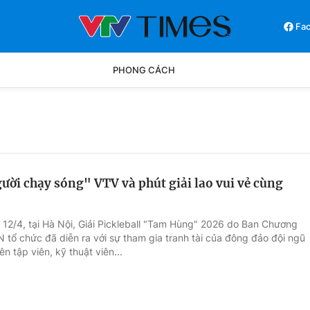
Fa
PHONG CÁCH
Phong cách
Chân dun
Các môn khác
Video
ời chạy sóng" VTV và phút giải lao vui vẻ cùng
 12/4, tại Hà Nội, Giải Pickleball "Tam Hùng" 2026 do Ban Chương
N tổ chức đã diễn ra với sự tham gia tranh tài của đông đảo đội ngũ
ên tập viên, kỹ thuật viên...