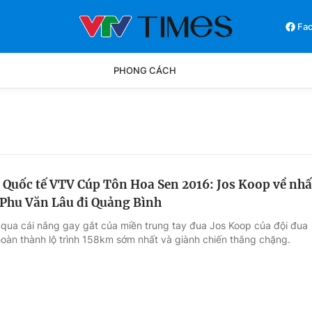
Fa
PHONG CÁCH
Phong cách
Chân dun
Các môn khác
Video
p Quốc tế VTV Cúp Tôn Hoa Sen 2016: Jos Koop về nhấ
 Phu Văn Lâu đi Quảng Bình
 qua cái nắng gay gắt của miền trung tay đua Jos Koop của đội đua
 hoàn thành lộ trình 158km sớm nhất và giành chiến thắng chặng.