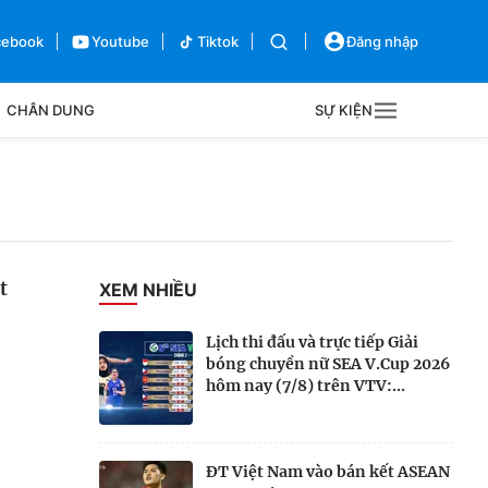
cebook
Youtube
Tiktok
Đăng nhập
CHÂN DUNG
SỰ KIỆN
g
Sự kiện
Bên lề
t
XEM NHIỀU
Lịch thi đấu và trực tiếp Giải
bóng chuyền nữ SEA V.Cup 2026
hôm nay (7/8) trên VTV:...
ĐT Việt Nam vào bán kết ASEAN