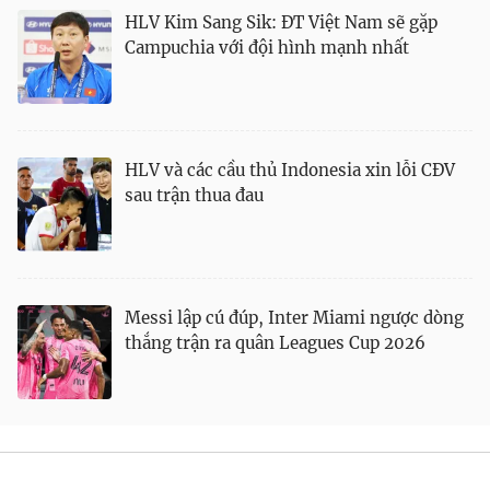
HLV Kim Sang Sik: ĐT Việt Nam sẽ gặp
Bóng đá
Campuchia với đội hình mạnh nhất
Thể thao Điện tử
HLV và các cầu thủ Indonesia xin lỗi CĐV
Các môn khác
sau trận thua đau
VIDEO
Bên lề
Messi lập cú đúp, Inter Miami ngược dòng
thắng trận ra quân Leagues Cup 2026
THỜI BÁO VTV