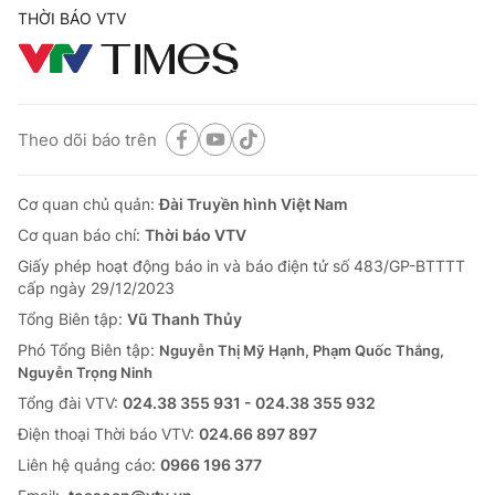
THỜI BÁO VTV
Theo dõi báo trên
Cơ quan chủ quản:
Đài Truyền hình Việt Nam
Theo dõi báo trên
Cơ quan báo chí:
Thời báo VTV
Giấy phép hoạt động báo in và báo điện tử số 483/GP-BTTTT
cấp ngày 29/12/2023
Cơ quan chủ quản:
Đài Truyền hình Việt Nam
Tổng Biên tập:
Vũ Thanh Thủy
Cơ quan báo chí:
Thời báo VTV
Phó Tổng Biên tập:
Nguyễn Thị Mỹ Hạnh, Phạm Quốc Thắng,
Giấy phép hoạt động báo in và báo điện tử số 483/GP-BTTTT
Nguyễn Trọng Ninh
cấp ngày 29/12/2023
Tổng đài VTV:
024.38 355 931 - 024.38 355 932
Tổng Biên tập:
Vũ Thanh Thủy
Ðiện thoại Thời báo VTV:
024.66 897 897
Phó Tổng Biên tập:
Nguyễn Thị Mỹ Hạnh, Phạm Quốc Thắng,
Liên hệ quảng cáo:
0966 196 377
Nguyễn Trọng Ninh
Email:
Tổng đài VTV:
toasoan@vtv.vn
024.38 355 931 - 024.38 355 932
Ðiện thoại Thời báo VTV:
024.66 897 897
Liên hệ quảng cáo:
0966 196 377