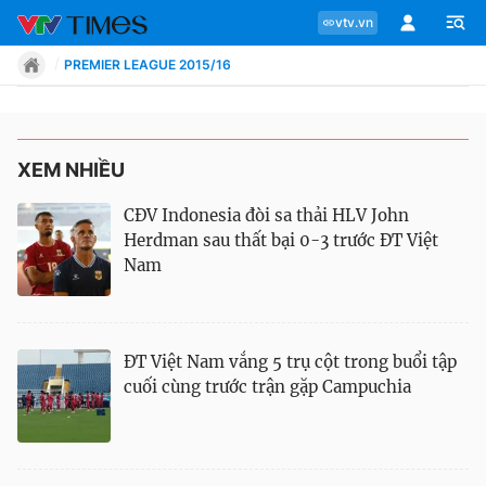
vtv.vn
PREMIER LEAGUE 2015/16
XEM NHIỀU
Chuyên mục
CĐV Indonesia đòi sa thải HLV John
Tin tức
Herdman sau thất bại 0-3 trước ĐT Việt
Nam
Move
Phong cách
ĐT Việt Nam vắng 5 trụ cột trong buổi tập
cuối cùng trước trận gặp Campuchia
Chân dung
Sự kiện