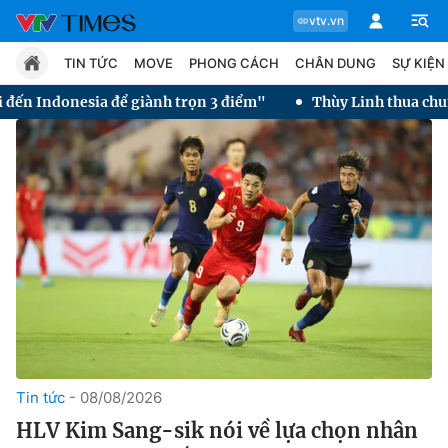
vtv.vn
TIN TỨC
MOVE
PHONG CÁCH
CHÂN DUNG
SỰ KIỆN
nh trọn 3 điểm"
Thùy Linh thua chung kết Taipei Open 2026
Chuyên mục
Tin tức
Move
Phong cách
Chân dung
Tin tức
08/08/2026
HLV Kim Sang-sik nói về lựa chọn nhân
Sự kiện