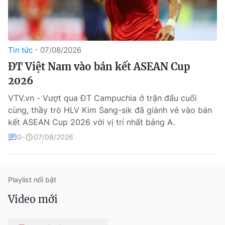
Tin tức
07/08/2026
ĐT Việt Nam vào bán kết ASEAN Cup
2026
VTV.vn - Vượt qua ĐT Campuchia ở trận đấu cuối
® Cấm sao chép dưới mọi hình thức nếu không có sự chấp
cùng, thầy trò HLV Kim Sang-sik đã giành vé vào bán
thuận bằng văn bản. Ghi rõ nguồn VTV.vn khi phát hành lại
thông tin từ website này.
kết ASEAN Cup 2026 với vị trí nhất bảng A.
0
07/08/2026
Playlist nổi bật
Video mới