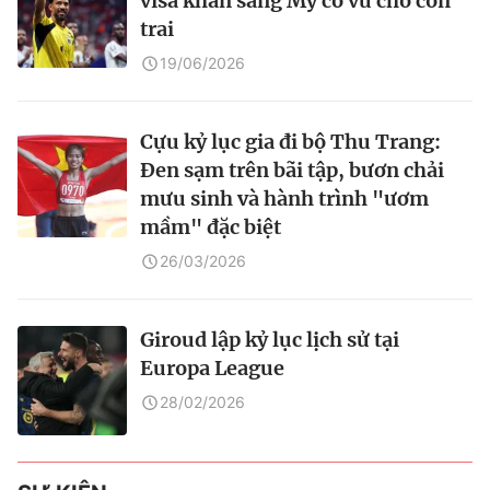
visa khẩn sang Mỹ cổ vũ cho con
trai
19/06/2026
Cựu kỷ lục gia đi bộ Thu Trang:
Đen sạm trên bãi tập, bươn chải
mưu sinh và hành trình "ươm
mầm" đặc biệt
26/03/2026
Giroud lập kỷ lục lịch sử tại
Europa League
28/02/2026