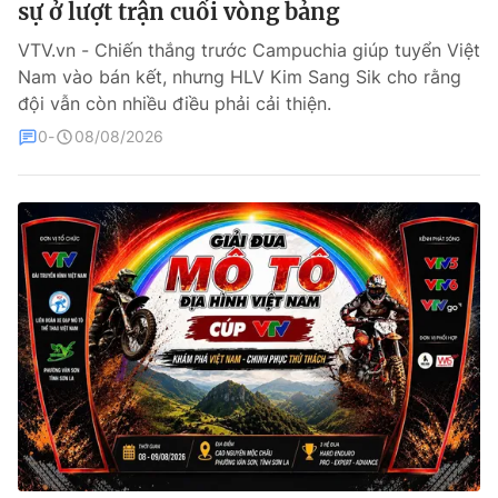
sự ở lượt trận cuối vòng bảng
Bóng đá
VTV.vn - Chiến thắng trước Campuchia giúp tuyển Việt
Nam vào bán kết, nhưng HLV Kim Sang Sik cho rằng
đội vẫn còn nhiều điều phải cải thiện.
Thể thao Điện tử
0
08/08/2026
Các môn khác
VIDEO
Bên lề
THỜI BÁO VTV