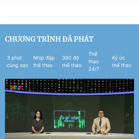
CHƯƠNG TRÌNH ĐÃ PHÁT
Thể
3 phút
Nhịp đập
360 độ
Ký ức
thao
cùng sao
thể thao
thể thao
thể thao
24/7