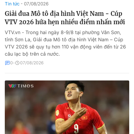
Tin tức
07/08/2026
Theo dõi báo trên
Giải đua Mô tô địa hình Việt Nam - Cúp
VTV 2026 hứa hẹn nhiều điểm nhấn mới
Cơ quan chủ quản:
Đài Truyền hình Việt Nam
VTV.vn - Trong hai ngày 8-9/8 tại phường Vân Sơn,
Cơ quan báo chí:
Thời báo VTV
tỉnh Sơn La, Giải đua Mô tô địa hình Việt Nam – Cúp
VTV 2026 sẽ quy tụ hơn 110 vận động viên đến từ 26
Giấy phép hoạt động báo in và báo điện tử số 483/GP-BTTTT
cấp ngày 29/12/2023
câu lạc bộ trên cả nước.
Tổng Biên tập:
Vũ Thanh Thủy
0
07/08/2026
Phó Tổng Biên tập:
Nguyễn Thị Mỹ Hạnh, Phạm Quốc Thắng,
Nguyễn Trọng Ninh
Tổng đài VTV:
024.38 355 931 - 024.38 355 932
Ðiện thoại Thời báo VTV:
024.66 897 897
Liên hệ quảng cáo:
0966 196 377
Email:
toasoan@vtv.vn