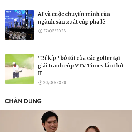
AI và cuộc chuyển mình của
ngành sản xuất cúp pha lê
27/06/2026
"Bí kíp" bỏ túi của các golfer tại
giải tranh cúp VTV Times lần thứ
II
26/06/2026
CHÂN DUNG