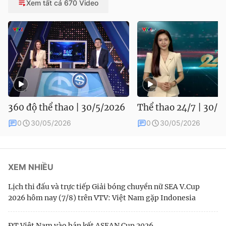
Xem tất cả 670 Video
360 độ thể thao | 30/5/2026
Thể thao 24/7 | 30/5
0
30/05/2026
0
30/05/2026
XEM NHIỀU
Lịch thi đấu và trực tiếp Giải bóng chuyền nữ SEA V.Cup
2026 hôm nay (7/8) trên VTV: Việt Nam gặp Indonesia
ĐT Việt Nam vào bán kết ASEAN Cup 2026