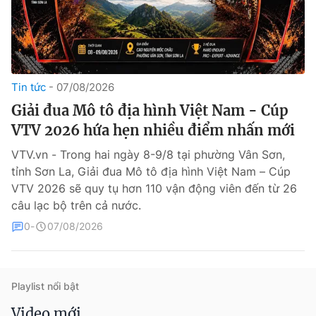
Tin tức
07/08/2026
Giải đua Mô tô địa hình Việt Nam - Cúp
VTV 2026 hứa hẹn nhiều điểm nhấn mới
® Cấm sao chép dưới mọi hình thức nếu không có sự chấp
VTV.vn - Trong hai ngày 8-9/8 tại phường Vân Sơn,
thuận bằng văn bản. Ghi rõ nguồn VTV.vn khi phát hành lại
thông tin từ website này.
tỉnh Sơn La, Giải đua Mô tô địa hình Việt Nam – Cúp
VTV 2026 sẽ quy tụ hơn 110 vận động viên đến từ 26
câu lạc bộ trên cả nước.
0
07/08/2026
Playlist nổi bật
Video mới