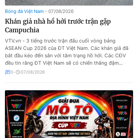
Bóng đá Việt Nam
07/08/2026
Theo dõi báo trên
Khán giả nhà hồ hởi trước trận gặp
Campuchia
Cơ quan chủ quản:
Đài Truyền hình Việt Nam
Cơ quan báo chí:
Thời báo VTV
VTV.vn - 3 tiếng trước trận đấu cuối vòng bảng
ASEAN Cup 2026 của ĐT Việt Nam. Các khán giả đã
Giấy phép hoạt động báo in và báo điện tử số 483/GP-BTTTT
cấp ngày 29/12/2023
bắt đầu kéo đến sân với tâm trạng hồ hởi. Các CĐV
đều tin rằng ĐT Việt Nam sẽ có chiến thắng đậm...
Tổng Biên tập:
Vũ Thanh Thủy
Phó Tổng Biên tập:
0
07/08/2026
Nguyễn Thị Mỹ Hạnh, Phạm Quốc Thắng,
Nguyễn Trọng Ninh
Tổng đài VTV:
024.38 355 931 - 024.38 355 932
Ðiện thoại Thời báo VTV:
024.66 897 897
Liên hệ quảng cáo:
0966 196 377
Email:
toasoan@vtv.vn