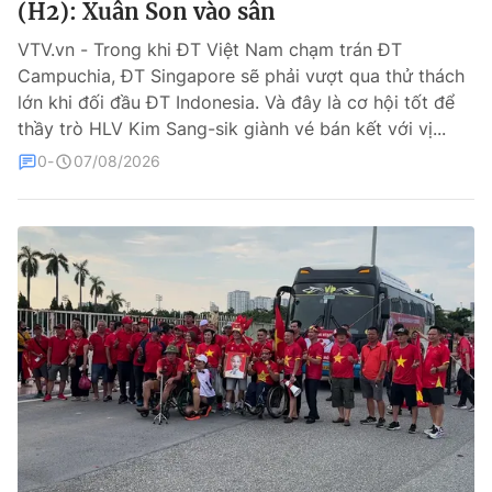
(H2): Xuân Son vào sân
Bóng đá
VTV.vn - Trong khi ĐT Việt Nam chạm trán ĐT
Campuchia, ĐT Singapore sẽ phải vượt qua thử thách
lớn khi đối đầu ĐT Indonesia. Và đây là cơ hội tốt để
Thể thao Điện tử
thầy trò HLV Kim Sang-sik giành vé bán kết với vị...
0
07/08/2026
Các môn khác
VIDEO
Bên lề
THỜI BÁO VTV