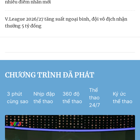
nhiều điểm nhấn mới
V.League 2026/27 tăng suất ngoại binh, đội vô địch nhận
thưởng 5 tỷ đồng
CHƯƠNG TRÌNH ĐÃ PHÁT
Thể
3 phút
Nhịp đập
360 độ
Ký ức
thao
cùng sao
thể thao
thể thao
thể thao
24/7