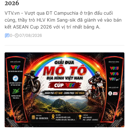
2026
Bóng đá
VTV.vn - Vượt qua ĐT Campuchia ở trận đấu cuối
cùng, thầy trò HLV Kim Sang-sik đã giành vé vào bán
kết ASEAN Cup 2026 với vị trí nhất bảng A.
Thể thao Điện tử
0
07/08/2026
Các môn khác
VIDEO
Bên lề
THỜI BÁO VTV