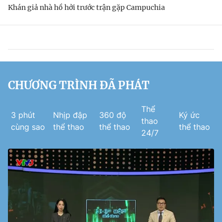
Khán giả nhà hồ hởi trước trận gặp Campuchia
CHƯƠNG TRÌNH ĐÃ PHÁT
Thể
3 phút
Nhịp đập
360 độ
Ký ức
thao
cùng sao
thể thao
thể thao
thể thao
24/7