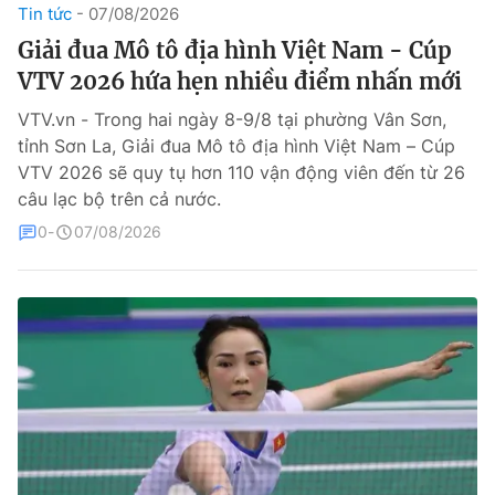
Tin tức
07/08/2026
Theo dõi báo trên
Giải đua Mô tô địa hình Việt Nam - Cúp
VTV 2026 hứa hẹn nhiều điểm nhấn mới
Cơ quan chủ quản:
Đài Truyền hình Việt Nam
VTV.vn - Trong hai ngày 8-9/8 tại phường Vân Sơn,
Cơ quan báo chí:
Thời báo VTV
tỉnh Sơn La, Giải đua Mô tô địa hình Việt Nam – Cúp
VTV 2026 sẽ quy tụ hơn 110 vận động viên đến từ 26
Giấy phép hoạt động báo in và báo điện tử số 483/GP-BTTTT
cấp ngày 29/12/2023
câu lạc bộ trên cả nước.
Tổng Biên tập:
Vũ Thanh Thủy
0
07/08/2026
Phó Tổng Biên tập:
Nguyễn Thị Mỹ Hạnh, Phạm Quốc Thắng,
Nguyễn Trọng Ninh
Tổng đài VTV:
024.38 355 931 - 024.38 355 932
Ðiện thoại Thời báo VTV:
024.66 897 897
Liên hệ quảng cáo:
0966 196 377
Email:
toasoan@vtv.vn