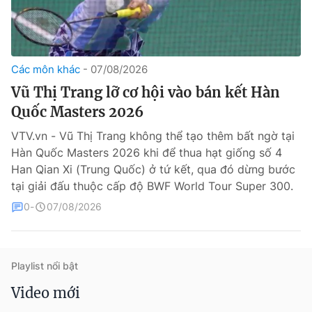
Các môn khác
07/08/2026
Vũ Thị Trang lỡ cơ hội vào bán kết Hàn
Quốc Masters 2026
VTV.vn - Vũ Thị Trang không thể tạo thêm bất ngờ tại
® Cấm sao chép dưới mọi hình thức nếu không có sự chấp
Hàn Quốc Masters 2026 khi để thua hạt giống số 4
thuận bằng văn bản. Ghi rõ nguồn VTV.vn khi phát hành lại
thông tin từ website này.
Han Qian Xi (Trung Quốc) ở tứ kết, qua đó dừng bước
tại giải đấu thuộc cấp độ BWF World Tour Super 300.
0
07/08/2026
Playlist nổi bật
Video mới