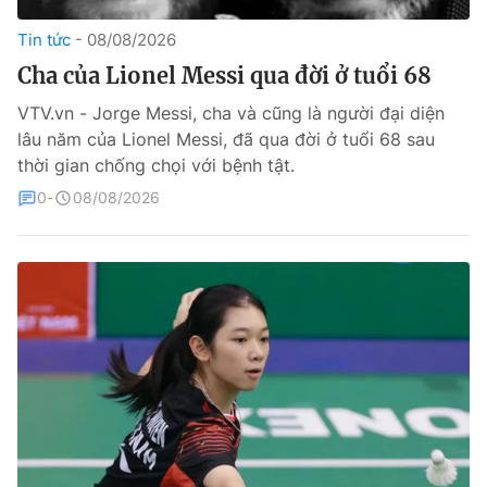
Tin tức
08/08/2026
Theo dõi báo trên
Cha của Lionel Messi qua đời ở tuổi 68
Cơ quan chủ quản:
Đài Truyền hình Việt Nam
VTV.vn - Jorge Messi, cha và cũng là người đại diện
lâu năm của Lionel Messi, đã qua đời ở tuổi 68 sau
Cơ quan báo chí:
Thời báo VTV
thời gian chống chọi với bệnh tật.
Giấy phép hoạt động báo in và báo điện tử số 483/GP-BTTTT
cấp ngày 29/12/2023
0
08/08/2026
Tổng Biên tập:
Vũ Thanh Thủy
Phó Tổng Biên tập:
Nguyễn Thị Mỹ Hạnh, Phạm Quốc Thắng,
Nguyễn Trọng Ninh
Tổng đài VTV:
024.38 355 931 - 024.38 355 932
Ðiện thoại Thời báo VTV:
024.66 897 897
Liên hệ quảng cáo:
0966 196 377
Email:
toasoan@vtv.vn