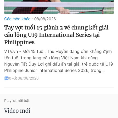
Các môn khác
08/08/2026
Tay vợt tuổi 15 giành 2 vé chung kết giải
cầu lông U19 International Series tại
Philippines
VTV.vn - Mới 15 tuổi, Thu Huyền đang dần khẳng định
® Cấm sao chép dưới mọi hình thức nếu không có sự chấp
tên tuổi trong làng cầu lông Việt Nam khi cùng
thuận bằng văn bản. Ghi rõ nguồn VTV.vn khi phát hành lại
thông tin từ website này.
Nguyễn Tất Duy Lợi ghi dấu ấn tại giải trẻ quốc tế U19
Philippine Junior International Series 2026, trong...
0
08/08/2026
Playlist nổi bật
Video mới