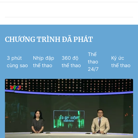
CHƯƠNG TRÌNH ĐÃ PHÁT
Thể
3 phút
Nhịp đập
360 độ
Ký ức
thao
cùng sao
thể thao
thể thao
thể thao
24/7