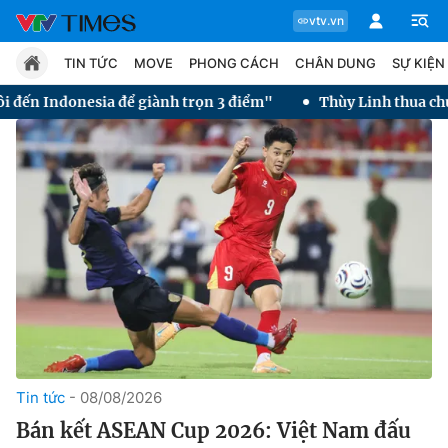
vtv.vn
TIN TỨC
MOVE
PHONG CÁCH
CHÂN DUNG
SỰ KIỆN
iành trọn 3 điểm"
Thùy Linh thua chung kết Taipei Open 2
Chuyên mục
Tin tức
Move
Phong cách
Chân dung
Tin tức
08/08/2026
Bán kết ASEAN Cup 2026: Việt Nam đấu
Sự kiện