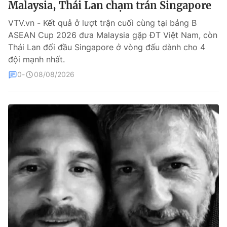
Malaysia, Thái Lan chạm trán Singapore
Bóng đá
VTV.vn - Kết quả ở lượt trận cuối cùng tại bảng B
ASEAN Cup 2026 đưa Malaysia gặp ĐT Việt Nam, còn
Thái Lan đối đầu Singapore ở vòng đấu dành cho 4
Thể thao Điện tử
đội mạnh nhất.
0
08/08/2026
Các môn khác
VIDEO
Bên lề
THỜI BÁO VTV