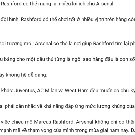
ashford có thể mang lại nhiều lợi ích cho Arsenal:
ội hình: Rashford có thể chơi tốt ở nhiều vị trí trên hàng c
i trường mới: Arsenal có thể là nơi giúp Rashford tìm lại p
ệu bảng cho một cầu thủ từng là ngôi sao hàng đầu là con số 
này không hề dễ dàng:
 khác: Juventus, AC Milan và West Ham đều muốn có chữ ký
l phải cân nhắc về khả năng đáp ứng mức lương khủng của 
 việc chiêu mộ Marcus Rashford, Arsenal không chỉ có t
 mạnh mẽ về tham vọng của mình trong mùa giải năm nay. D