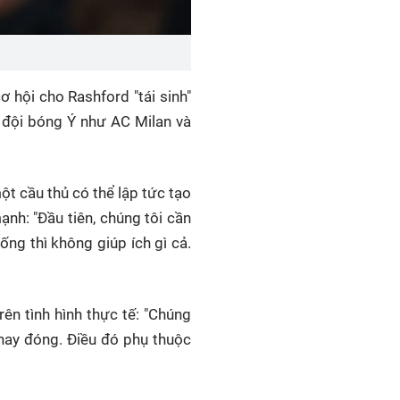
 hội cho Rashford "tái sinh"
c đội bóng Ý như AC Milan và
ột cầu thủ có thể lập tức tạo
nh: "Đầu tiên, chúng tôi cần
ống thì không giúp ích gì cả.
ên tình hình thực tế: "Chúng
 hay đóng. Điều đó phụ thuộc