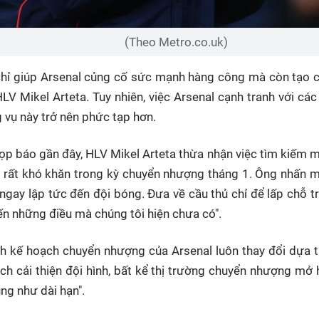
(Theo Metro.co.uk)
hỉ giúp Arsenal củng cố sức mạnh hàng công mà còn tạo cơ
LV Mikel Arteta. Tuy nhiên, việc Arsenal cạnh tranh với cá
 vụ này trở nên phức tạp hơn.
ọp báo gần đây, HLV Mikel Arteta thừa nhận việc tìm kiếm m
ều rất khó khăn trong kỳ chuyển nhượng tháng 1. Ông nhấn mạ
ngay lập tức đến đội bóng. Đưa về cầu thủ chỉ để lấp chỗ tr
 những điều mà chúng tôi hiện chưa có".
h kế hoạch chuyển nhượng của Arsenal luôn thay đổi dựa tr
ách cải thiện đội hình, bất kể thị trường chuyển nhượng mở
ũng như dài hạn".