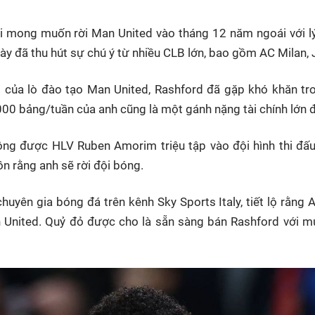
i mong muốn rời Man United vào tháng 12 năm ngoái với 
ày đã thu hút sự chú ý từ nhiều CLB lớn, bao gồm AC Milan, 
 của lò đào tạo Man United, Rashford đã gặp khó khăn tro
00 bảng/tuần của anh cũng là một gánh nặng tài chính lớn đ
ông được HLV Ruben Amorim triệu tập vào đội hình thi đấu
ồn rằng anh sẽ rời đội bóng.
huyên gia bóng đá trên kênh Sky Sports Italy, tiết lộ rằn
 United. Quỷ đỏ được cho là sẵn sàng bán Rashford với m