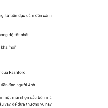
ông, từ tiền đạo cắm đến cánh
hong độ tốt nhất.
khá "hời".
 của Rashford.
tiền đạo người Anh.
hêm một mũi nhọn sắc bén mà
ẫu vậy, để đưa thương vụ này