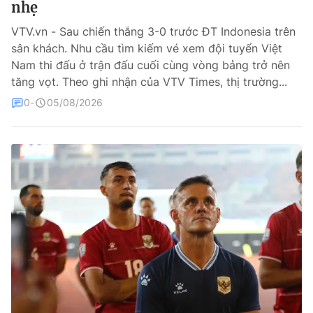
nhẹ
Bóng đá
VTV.vn - Sau chiến thắng 3-0 trước ĐT Indonesia trên
sân khách. Nhu cầu tìm kiếm vé xem đội tuyển Việt
Nam thi đấu ở trận đấu cuối cùng vòng bảng trở nên
Thể thao Điện tử
tăng vọt. Theo ghi nhận của VTV Times, thị trường...
0
05/08/2026
Các môn khác
VIDEO
Bên lề
THỜI BÁO VTV