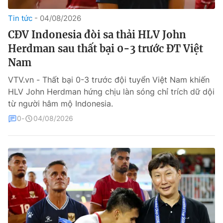
Tin tức
04/08/2026
Theo dõi báo trên
CĐV Indonesia đòi sa thải HLV John
Herdman sau thất bại 0-3 trước ĐT Việt
Cơ quan chủ quản:
Đài Truyền hình Việt Nam
Nam
Cơ quan báo chí:
Thời báo VTV
Giấy phép hoạt động báo in và báo điện tử số 483/GP-BTTTT
VTV.vn - Thất bại 0-3 trước đội tuyển Việt Nam khiến
cấp ngày 29/12/2023
HLV John Herdman hứng chịu làn sóng chỉ trích dữ dội
Tổng Biên tập:
Vũ Thanh Thủy
từ người hâm mộ Indonesia.
Phó Tổng Biên tập:
Nguyễn Thị Mỹ Hạnh, Phạm Quốc Thắng,
0
04/08/2026
Nguyễn Trọng Ninh
Tổng đài VTV:
024.38 355 931 - 024.38 355 932
Ðiện thoại Thời báo VTV:
024.66 897 897
Liên hệ quảng cáo:
0966 196 377
Email:
toasoan@vtv.vn