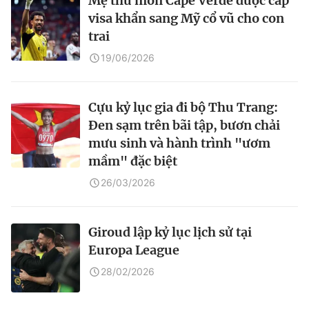
Mẹ thủ môn Cape Verde được cấp
visa khẩn sang Mỹ cổ vũ cho con
trai
19/06/2026
Cựu kỷ lục gia đi bộ Thu Trang:
Đen sạm trên bãi tập, bươn chải
mưu sinh và hành trình "ươm
mầm" đặc biệt
26/03/2026
Giroud lập kỷ lục lịch sử tại
Europa League
28/02/2026