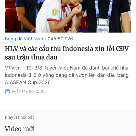
Bóng đá Việt Nam
04/08/2026
HLV và các cầu thủ Indonesia xin lỗi CĐV
sau trận thua đau
® Cấm sao chép dưới mọi hình thức nếu không có sự chấp
thuận bằng văn bản. Ghi rõ nguồn VTV.vn khi phát hành lại
VTV.vn - Tối 3/8, tuyển Việt Nam đã đánh bại chủ nhà
thông tin từ website này.
Indonesia 3-0 ở vòng bảng để vươn lên dẫn đầu bảng
A ASEAN Cup 2026.
0
04/08/2026
Playlist nổi bật
Video mới