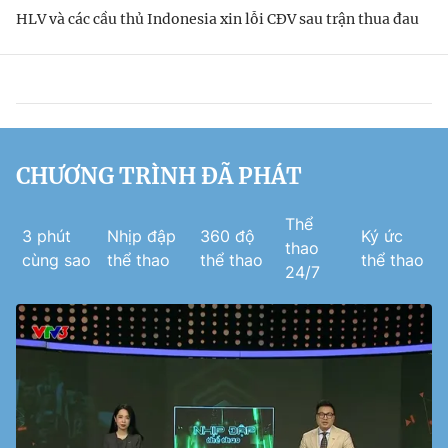
HLV và các cầu thủ Indonesia xin lỗi CĐV sau trận thua đau
CHƯƠNG TRÌNH ĐÃ PHÁT
Thể
3 phút
Nhịp đập
360 độ
Ký ức
thao
cùng sao
thể thao
thể thao
thể thao
24/7