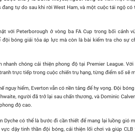
s đang tự do sau khi rời West Ham, và một cuộc tái ngộ có
mặt với Peterborough ở vòng ba FA Cup trong bối cảnh v
ể đội bóng giải tỏa áp lực mà còn là bài kiểm tra cho sự 
n nhanh chóng cải thiện phong độ tại Premier League. Với v
ranh trực tiếp trong cuộc chiến trụ hạng, từng điểm số sẽ 
hế nguy hiểm, Everton vẫn có nền tảng để hy vọng. Đội bóng
hwaite, người đã trở lại sau chấn thương, và Dominic Calver
 phong độ cao.
n Dyche có thể là bước đi cần thiết để mang lại luồng gió m
ực dậy tinh thần đội bóng, cải thiện lối chơi và giúp CL