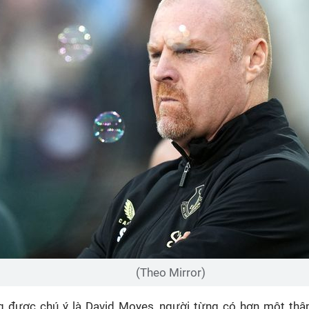
(Theo Mirror)
g được chú ý là David Moyes, người từng có hơn một thậ