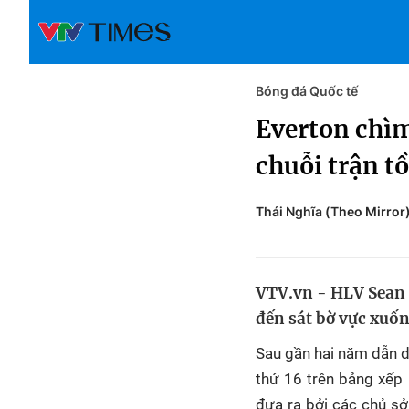
Bóng đá Quốc tế
Everton chìm
chuỗi trận tồ
Thái Nghĩa (Theo Mirror
VTV.vn - HLV Sean D
đến sát bờ vực xuố
Sau gần hai năm dẫn d
thứ 16 trên bảng xếp
đưa ra bởi các chủ sở