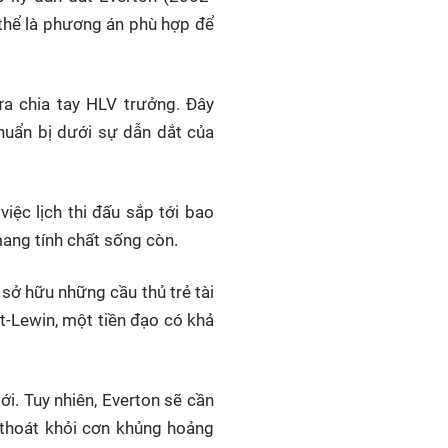
 thể là phương án phù hợp để
ừa chia tay HLV trưởng. Đây
chuẩn bị dưới sự dẫn dắt của
iệc lịch thi đấu sắp tới bao
mang tính chất sống còn.
 sở hữu những cầu thủ trẻ tài
t-Lewin, một tiền đạo có khả
ới. Tuy nhiên, Everton sẽ cần
B thoát khỏi cơn khủng hoảng