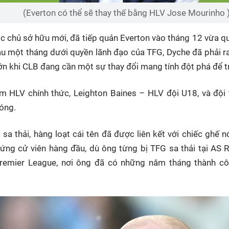
(Everton có thể sẽ thay thế bằng HLV Jose Mourinho 
ác chủ sở hữu mới, đã tiếp quản Everton vào tháng 12 vừa q
au một tháng dưới quyền lãnh đạo của TFG, Dyche đã phải ra
 lớn khi CLB đang cần một sự thay đổi mang tính đột phá để 
tìm HLV chính thức, Leighton Baines – HLV đội U18, và đ
bóng.
 sa thải, hàng loạt cái tên đã được liên kết với chiếc ghế 
ứng cử viên hàng đầu, dù ông từng bị TFG sa thải tại AS 
Premier League, nơi ông đã có những năm tháng thành cô