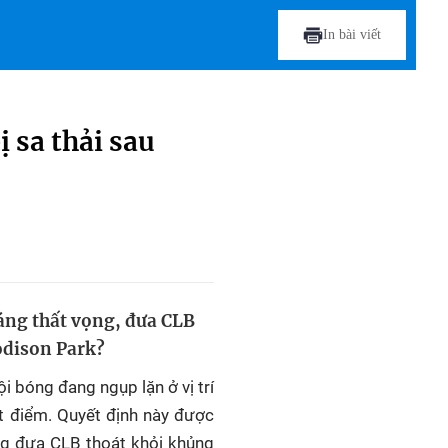
In bài viết
 sa thải sau
đáng thất vọng, đưa CLB
odison Park?
i bóng đang ngụp lặn ở vị trí
t điểm. Quyết định này được
ọng đưa CLB thoát khỏi khủng