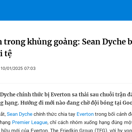
 trong khủng goảng: Sean Dyche bị
i tệ
)
10/01/2025 07:03
yche chính thức bị Everton sa thải sau chuỗi trận 
ng hạng. Hướng đi mới nào đang chờ đội bóng tại Go
ắt,
Sean Dyche
chính thức chia tay
Everton
trong bối cảnh độ
 hạng
Premier League
, chỉ cách nhóm xuống hạng đúng mộ
 hữu mới của Everton, The Friedkin Group (TFG), với hy v