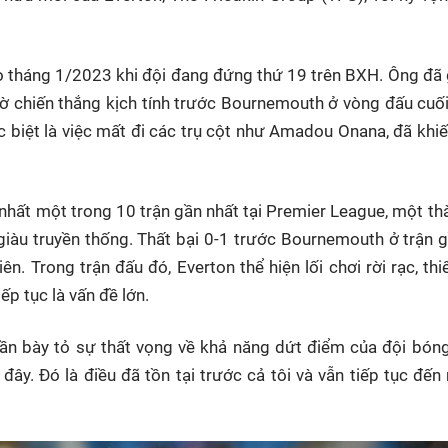
 tháng 1/2023 khi đội đang đứng thứ 19 trên BXH. Ông đã 
hờ chiến thắng kịch tính trước Bournemouth ở vòng đấu cuối
c biệt là việc mất đi các trụ cột như Amadou Onana, đã khi
 nhất một trong 10 trận gần nhất tại Premier League, một th
giàu truyền thống. Thất bại 0-1 trước Bournemouth ở trận 
n. Trong trận đấu đó, Everton thể hiện lối chơi rời rạc, th
ếp tục là vấn đề lớn.
ần bày tỏ sự thất vọng về khả năng dứt điểm của đội bóng.
 đây. Đó là điều đã tồn tại trước cả tôi và vẫn tiếp tục đến