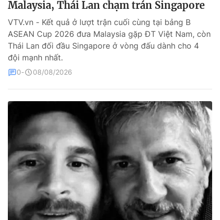
Malaysia, Thái Lan chạm trán Singapore
Bóng đá
VTV.vn - Kết quả ở lượt trận cuối cùng tại bảng B
ASEAN Cup 2026 đưa Malaysia gặp ĐT Việt Nam, còn
Thái Lan đối đầu Singapore ở vòng đấu dành cho 4
Thể thao Điện tử
đội mạnh nhất.
0
08/08/2026
Các môn khác
VIDEO
Bên lề
THỜI BÁO VTV