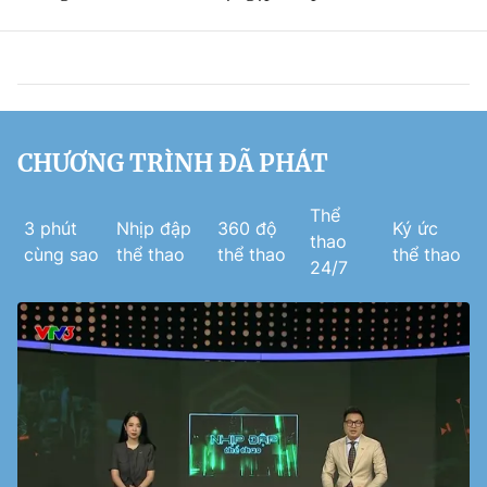
CHƯƠNG TRÌNH ĐÃ PHÁT
Thể
3 phút
Nhịp đập
360 độ
Ký ức
thao
cùng sao
thể thao
thể thao
thể thao
24/7