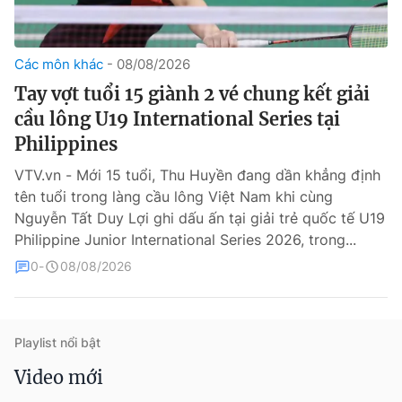
Các môn khác
08/08/2026
Tay vợt tuổi 15 giành 2 vé chung kết giải
cầu lông U19 International Series tại
Philippines
VTV.vn - Mới 15 tuổi, Thu Huyền đang dần khẳng định
® Cấm sao chép dưới mọi hình thức nếu không có sự chấp
tên tuổi trong làng cầu lông Việt Nam khi cùng
thuận bằng văn bản. Ghi rõ nguồn VTV.vn khi phát hành lại
thông tin từ website này.
Nguyễn Tất Duy Lợi ghi dấu ấn tại giải trẻ quốc tế U19
Philippine Junior International Series 2026, trong...
0
08/08/2026
Playlist nổi bật
Video mới