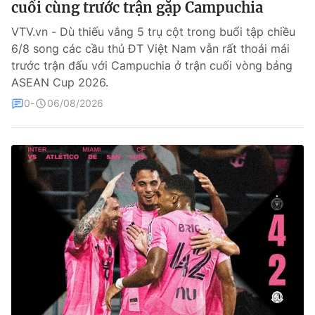
cuối cùng trước trận gặp Campuchia
Bóng đá
VTV.vn - Dù thiếu vắng 5 trụ cột trong buổi tập chiều
6/8 song các cầu thủ ĐT Việt Nam vẫn rất thoải mái
trước trận đấu với Campuchia ở trận cuối vòng bảng
Thể thao Điện tử
ASEAN Cup 2026.
0
06/08/2026
Các môn khác
VIDEO
Bên lề
THỜI BÁO VTV