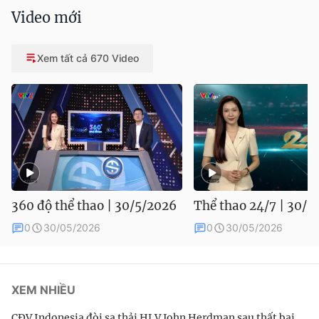
Video mới
Xem tất cả 670 Video
360 độ thể thao | 30/5/2026
Thể thao 24/7 | 30/5
0
30/05/2026
0
30/05/2026
XEM NHIỀU
CĐV Indonesia đòi sa thải HLV John Herdman sau thất bại