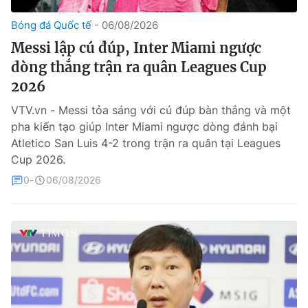
Bóng đá Quốc tế
06/08/2026
Theo dõi báo trên
Messi lập cú đúp, Inter Miami ngược
dòng thắng trận ra quân Leagues Cup
Cơ quan chủ quản:
Đài Truyền hình Việt Nam
2026
Cơ quan báo chí:
Thời báo VTV
Giấy phép hoạt động báo in và báo điện tử số 483/GP-BTTTT
VTV.vn - Messi tỏa sáng với cú đúp bàn thắng và một
cấp ngày 29/12/2023
pha kiến tạo giúp Inter Miami ngược dòng đánh bại
Tổng Biên tập:
Vũ Thanh Thủy
Atletico San Luis 4-2 trong trận ra quân tại Leagues
Cup 2026.
Phó Tổng Biên tập:
Nguyễn Thị Mỹ Hạnh, Phạm Quốc Thắng,
Nguyễn Trọng Ninh
0
06/08/2026
Tổng đài VTV:
024.38 355 931 - 024.38 355 932
Ðiện thoại Thời báo VTV:
024.66 897 897
Liên hệ quảng cáo:
0966 196 377
Email:
toasoan@vtv.vn