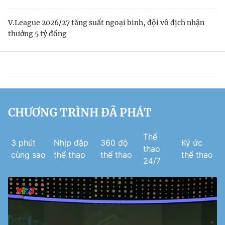
V.League 2026/27 tăng suất ngoại binh, đội vô địch nhận
thưởng 5 tỷ đồng
CHƯƠNG TRÌNH ĐÃ PHÁT
Thể
3 phút
Nhịp đập
360 độ
Ký ức
thao
cùng sao
thể thao
thể thao
thể thao
24/7