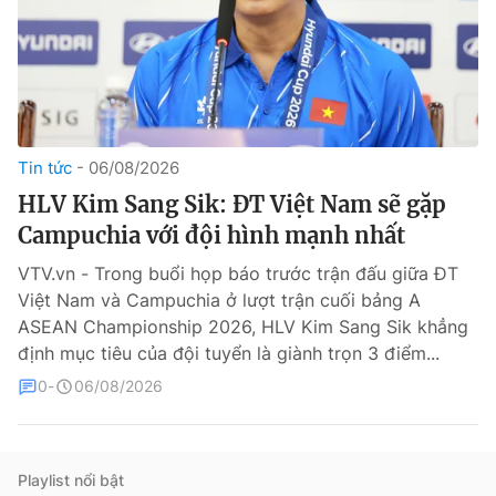
Tin tức
06/08/2026
HLV Kim Sang Sik: ĐT Việt Nam sẽ gặp
® Cấm sao chép dưới mọi hình thức nếu không có sự chấp
Campuchia với đội hình mạnh nhất
thuận bằng văn bản. Ghi rõ nguồn VTV.vn khi phát hành lại
thông tin từ website này.
VTV.vn - Trong buổi họp báo trước trận đấu giữa ĐT
Việt Nam và Campuchia ở lượt trận cuối bảng A
ASEAN Championship 2026, HLV Kim Sang Sik khẳng
định mục tiêu của đội tuyển là giành trọn 3 điểm...
0
06/08/2026
Playlist nổi bật