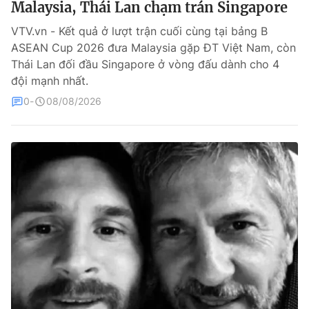
Malaysia, Thái Lan chạm trán Singapore
Bóng đá
VTV.vn - Kết quả ở lượt trận cuối cùng tại bảng B
ASEAN Cup 2026 đưa Malaysia gặp ĐT Việt Nam, còn
Thái Lan đối đầu Singapore ở vòng đấu dành cho 4
Thể thao Điện tử
đội mạnh nhất.
0
08/08/2026
Các môn khác
VIDEO
Bên lề
THỜI BÁO VTV