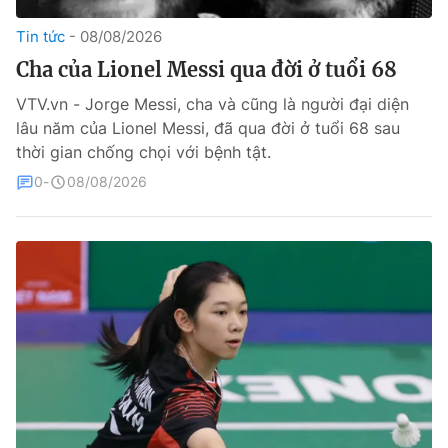
Tin tức
08/08/2026
Theo dõi báo trên
Cha của Lionel Messi qua đời ở tuổi 68
Cơ quan chủ quản:
Đài Truyền hình Việt Nam
VTV.vn - Jorge Messi, cha và cũng là người đại diện
lâu năm của Lionel Messi, đã qua đời ở tuổi 68 sau
Cơ quan báo chí:
Thời báo VTV
thời gian chống chọi với bệnh tật.
Giấy phép hoạt động báo in và báo điện tử số 483/GP-BTTTT
cấp ngày 29/12/2023
0
08/08/2026
Tổng Biên tập:
Vũ Thanh Thủy
Phó Tổng Biên tập:
Nguyễn Thị Mỹ Hạnh, Phạm Quốc Thắng,
Nguyễn Trọng Ninh
Tổng đài VTV:
024.38 355 931 - 024.38 355 932
Ðiện thoại Thời báo VTV:
024.66 897 897
Liên hệ quảng cáo:
0966 196 377
Email:
toasoan@vtv.vn