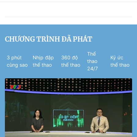
CHƯƠNG TRÌNH ĐÃ PHÁT
Thể
3 phút
Nhịp đập
360 độ
Ký ức
thao
cùng sao
thể thao
thể thao
thể thao
24/7