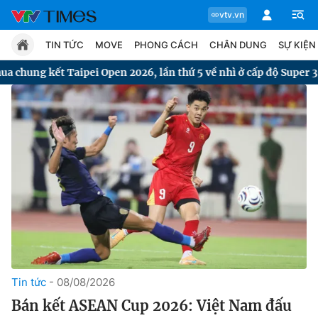
vtv.vn
TIN TỨC
MOVE
PHONG CÁCH
CHÂN DUNG
SỰ KIỆN
Open 2026, lần thứ 5 về nhì ở cấp độ Super 300
Tham quan "
Chuyên mục
Tin tức
Move
Phong cách
Chân dung
Tin tức
08/08/2026
Bán kết ASEAN Cup 2026: Việt Nam đấu
Sự kiện