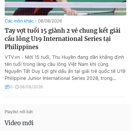
Các môn khác
08/08/2026
Tay vợt tuổi 15 giành 2 vé chung kết giải
cầu lông U19 International Series tại
Philippines
VTV.vn - Mới 15 tuổi, Thu Huyền đang dần khẳng định
® Cấm sao chép dưới mọi hình thức nếu không có sự chấp
tên tuổi trong làng cầu lông Việt Nam khi cùng
thuận bằng văn bản. Ghi rõ nguồn VTV.vn khi phát hành lại
thông tin từ website này.
Nguyễn Tất Duy Lợi ghi dấu ấn tại giải trẻ quốc tế U19
Philippine Junior International Series 2026, trong...
0
08/08/2026
Playlist nổi bật
Video mới