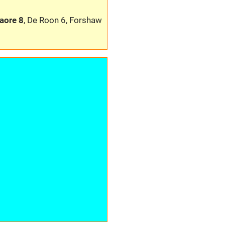
aore 8
, De Roon 6, Forshaw