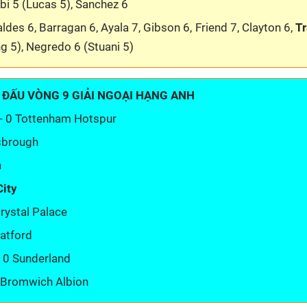
obi 5 (Lucas 5), Sanchez 6
ldes 6, Barragan 6, Ayala 7, Gibson 6, Friend 7, Clayton 6,
Tr
g 5), Negredo 6 (Stuani 5)
 ĐẤU VÒNG 9 GIẢI NGOẠI HẠNG ANH
- 0 Tottenham Hotspur
esbrough
n
City
Crystal Palace
atford
- 0 Sunderland
t Bromwich Albion