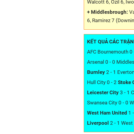
Walcott 6, Ozil 6, Iw
+ Middlesbrough:
Va
6, Ramirez 7 (Downin
KẾT QUẢ CÁC TRẬN
AFC Bournemouth 0 
Arsenal 0 - 0 Middl
Burnley
2 - 1 Everto
Hull City 0 - 2
Stoke 
Leicester City
3 - 1 
Swansea City 0 - 0 W
West Ham United
1 
Liverpool
2 - 1 Wes