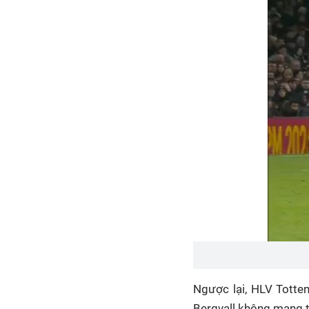
Ngược lại, HLV Totten
Bergvall không mang t