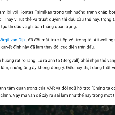
hạm lỗi với Kostas Tsimikas trong tình huống tranh chấp bó
 Thay vì rút thẻ và truất quyền thi đấu cầu thủ này, trọng t
 tục thi đấu và ghi bàn thắng quan trọng.
Virgil van Dijk
, đã đối mặt trực tiếp với trọng tài Attwell n
quyết định này đã làm thay đổi cục diện trận đấu.
h huống rất rõ ràng. Lẽ ra anh ta (Bergvall) phải nhận thẻ vàng
i lầm, nhưng ông ấy không đồng ý. Điều này thật đáng thất vọ
nh tầm quan trọng của VAR và đội ngũ hỗ trợ: "Chúng ta có t
i chính. Vậy mà vẫn để xảy ra sai lầm như thế này trong một 