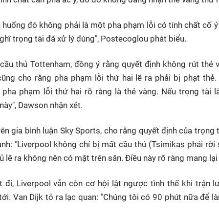
h huống đó không phải là một pha phạm lỗi có tính chất cố ý 
 nghĩ trọng tài đã xử lý đúng", Postecoglou phát biểu.
ầu thủ Tottenham, đồng ý rằng quyết định không rút thẻ v
cũng cho rằng pha phạm lỗi thứ hai lẽ ra phải bị phạt thẻ.
pha phạm lỗi thứ hai rõ ràng là thẻ vàng. Nếu trọng tài 
 này", Dawson nhận xét.
n gia bình luận Sky Sports, cho rằng quyết định của trọng 
h: "Liverpool không chỉ bị mất cầu thủ (Tsimikas phải rời 
ủ lẽ ra không nên có mặt trên sân. Điều này rõ ràng mang lại
t đi, Liverpool vẫn còn cơ hội lật ngược tình thế khi trận l
tới. Van Dijk tỏ ra lạc quan: "Chúng tôi có 90 phút nữa để là