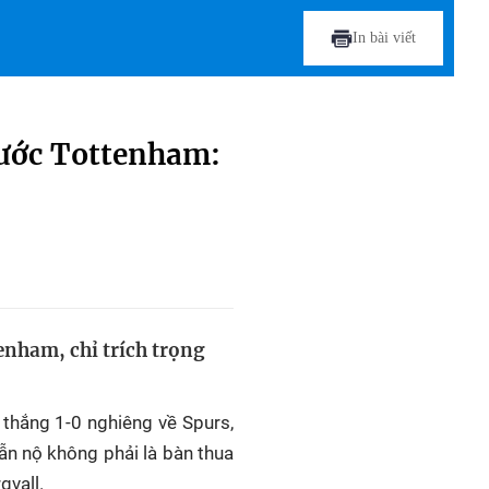
In bài viết
 trước Tottenham:
enham, chỉ trích trọng
 thắng 1-0 nghiêng về Spurs,
hẫn nộ không phải là bàn thua
gvall.