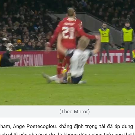
(Theo Mirror)
ham, Ange Postecoglou, khẳng định trọng tài đã áp dụng đ
ính chất cản phá ác ý, do đó không đáng nhận thẻ vàng thứ h