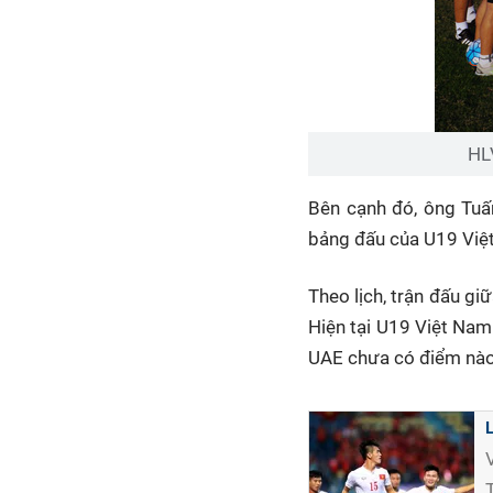
HLV
Bên cạnh đó, ông Tuấn
bảng đấu của U19 Việt 
Theo lịch, trận đấu g
Hiện tại U19 Việt Nam
UAE chưa có điểm nào s
L