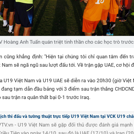
 Hoàng Anh Tuấn quán triệt tinh thần cho các học trò trước
 cũng khẳng định: "Hiện tại chúng tôi chỉ quan tâm đến tr
Nam sẽ ngã ngũ sau lượt đấu tới. Về trận gặp UAE, cơ hội đ
iữa U19 Việt Nam và U19 UAE sẽ diễn ra vào 20h30 (giờ Việ
 đang tạm dẫn đầu bảng với 3 điểm sau trận thắng CHDCND 
au trận ra quân thất bại 0-1 trước Iraq.
ịch thi đấu và tường thuật trực tiếp U19 Việt Nam tại VCK U19 ch
VTV.vn - U19 Việt Nam sẽ gặp đối thủ được đánh giá mạn
Triều Tiên vào ngày 14/10, sau đó là UAE (17/10) và Iraq (20