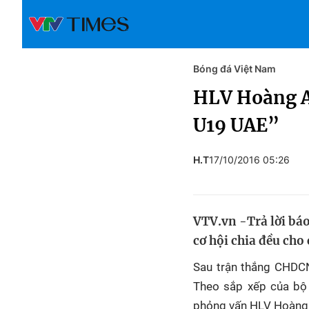
Bóng đá Việt Nam
HLV Hoàng An
U19 UAE”
H.T
17/10/2016 05:26
VTV.vn -Trả lời bá
cơ hội chia đều cho
Sau trận thắng CHDCN
Theo sắp xếp của bộ 
phỏng vấn HLV Hoàng 