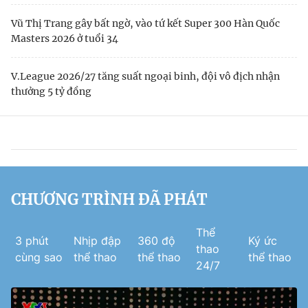
Vũ Thị Trang gây bất ngờ, vào tứ kết Super 300 Hàn Quốc
Masters 2026 ở tuổi 34
V.League 2026/27 tăng suất ngoại binh, đội vô địch nhận
thưởng 5 tỷ đồng
CHƯƠNG TRÌNH ĐÃ PHÁT
Thể
3 phút
Nhịp đập
360 độ
Ký ức
thao
cùng sao
thể thao
thể thao
thể thao
24/7