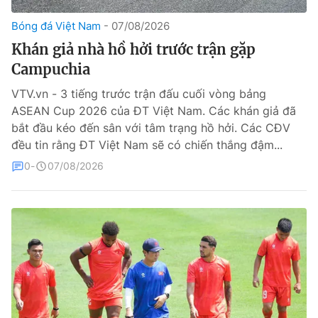
Bóng đá Việt Nam
07/08/2026
Theo dõi báo trên
Khán giả nhà hồ hởi trước trận gặp
Campuchia
Cơ quan chủ quản:
Đài Truyền hình Việt Nam
Cơ quan báo chí:
Thời báo VTV
VTV.vn - 3 tiếng trước trận đấu cuối vòng bảng
ASEAN Cup 2026 của ĐT Việt Nam. Các khán giả đã
Giấy phép hoạt động báo in và báo điện tử số 483/GP-BTTTT
cấp ngày 29/12/2023
bắt đầu kéo đến sân với tâm trạng hồ hởi. Các CĐV
đều tin rằng ĐT Việt Nam sẽ có chiến thắng đậm...
Tổng Biên tập:
Vũ Thanh Thủy
Phó Tổng Biên tập:
0
07/08/2026
Nguyễn Thị Mỹ Hạnh, Phạm Quốc Thắng,
Nguyễn Trọng Ninh
Tổng đài VTV:
024.38 355 931 - 024.38 355 932
Ðiện thoại Thời báo VTV:
024.66 897 897
Liên hệ quảng cáo:
0966 196 377
Email:
toasoan@vtv.vn