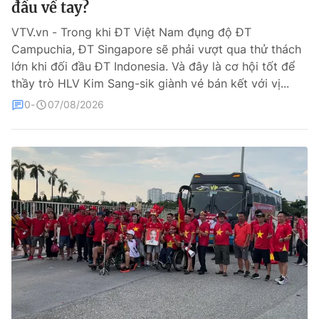
đầu về tay?
Bóng đá
VTV.vn - Trong khi ĐT Việt Nam đụng độ ĐT
Campuchia, ĐT Singapore sẽ phải vượt qua thử thách
lớn khi đối đầu ĐT Indonesia. Và đây là cơ hội tốt để
Thể thao Điện tử
thầy trò HLV Kim Sang-sik giành vé bán kết với vị...
0
07/08/2026
Các môn khác
VIDEO
Bên lề
THỜI BÁO VTV