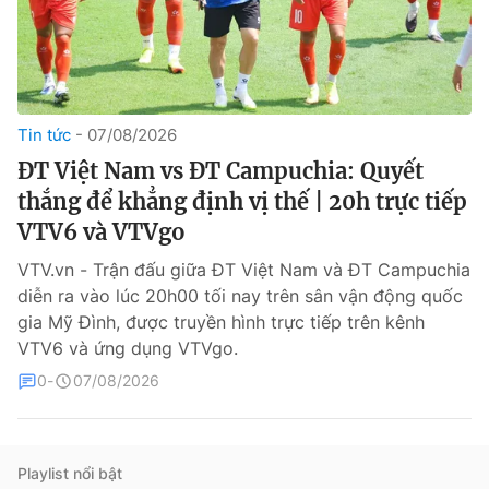
Tin tức
07/08/2026
ĐT Việt Nam vs ĐT Campuchia: Quyết
thắng để khẳng định vị thế | 20h trực tiếp
® Cấm sao chép dưới mọi hình thức nếu không có sự chấp
VTV6 và VTVgo
thuận bằng văn bản. Ghi rõ nguồn VTV.vn khi phát hành lại
thông tin từ website này.
VTV.vn - Trận đấu giữa ĐT Việt Nam và ĐT Campuchia
diễn ra vào lúc 20h00 tối nay trên sân vận động quốc
gia Mỹ Đình, được truyền hình trực tiếp trên kênh
VTV6 và ứng dụng VTVgo.
0
07/08/2026
Playlist nổi bật