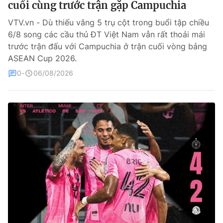
cuối cùng trước trận gặp Campuchia
Bóng đá
VTV.vn - Dù thiếu vắng 5 trụ cột trong buổi tập chiều
6/8 song các cầu thủ ĐT Việt Nam vẫn rất thoải mái
trước trận đấu với Campuchia ở trận cuối vòng bảng
Thể thao Điện tử
ASEAN Cup 2026.
0
06/08/2026
Các môn khác
VIDEO
Bên lề
THỜI BÁO VTV