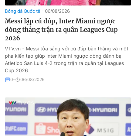
Bóng đá Quốc tế
06/08/2026
Theo dõi báo trên
Messi lập cú đúp, Inter Miami ngược
dòng thắng trận ra quân Leagues Cup
Cơ quan chủ quản:
Đài Truyền hình Việt Nam
2026
Cơ quan báo chí:
Thời báo VTV
Giấy phép hoạt động báo in và báo điện tử số 483/GP-BTTTT
VTV.vn - Messi tỏa sáng với cú đúp bàn thắng và một
cấp ngày 29/12/2023
pha kiến tạo giúp Inter Miami ngược dòng đánh bại
Tổng Biên tập:
Vũ Thanh Thủy
Atletico San Luis 4-2 trong trận ra quân tại Leagues
Cup 2026.
Phó Tổng Biên tập:
Nguyễn Thị Mỹ Hạnh, Phạm Quốc Thắng,
Nguyễn Trọng Ninh
0
06/08/2026
Tổng đài VTV:
024.38 355 931 - 024.38 355 932
Ðiện thoại Thời báo VTV:
024.66 897 897
Liên hệ quảng cáo:
0966 196 377
Email:
toasoan@vtv.vn