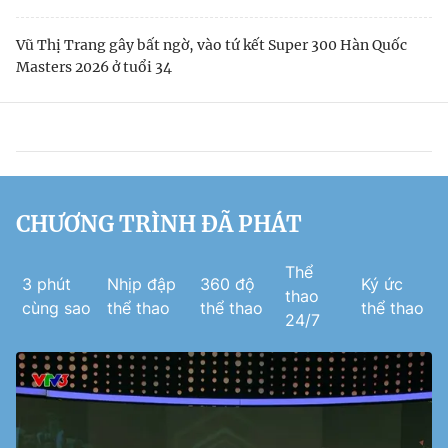
Vũ Thị Trang gây bất ngờ, vào tứ kết Super 300 Hàn Quốc
Masters 2026 ở tuổi 34
CHƯƠNG TRÌNH ĐÃ PHÁT
Thể
3 phút
Nhịp đập
360 độ
Ký ức
thao
cùng sao
thể thao
thể thao
thể thao
24/7