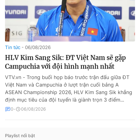
Tin tức
06/08/2026
HLV Kim Sang Sik: ĐT Việt Nam sẽ gặp
® Cấm sao chép dưới mọi hình thức nếu không có sự chấp
Campuchia với đội hình mạnh nhất
thuận bằng văn bản. Ghi rõ nguồn VTV.vn khi phát hành lại
thông tin từ website này.
VTV.vn - Trong buổi họp báo trước trận đấu giữa ĐT
Việt Nam và Campuchia ở lượt trận cuối bảng A
ASEAN Championship 2026, HLV Kim Sang Sik khẳng
định mục tiêu của đội tuyển là giành trọn 3 điểm...
0
06/08/2026
Playlist nổi bật