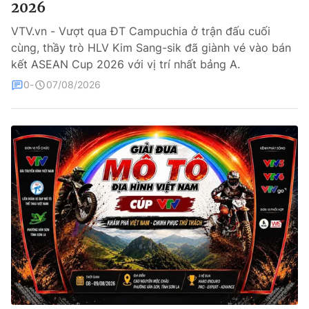
2026
Bóng đá
VTV.vn - Vượt qua ĐT Campuchia ở trận đấu cuối
cùng, thầy trò HLV Kim Sang-sik đã giành vé vào bán
kết ASEAN Cup 2026 với vị trí nhất bảng A.
Thể thao Điện tử
0
07/08/2026
Các môn khác
VIDEO
Bên lề
THỜI BÁO VTV