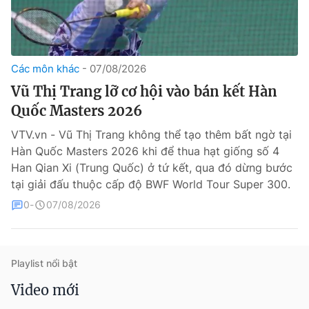
Các môn khác
07/08/2026
Vũ Thị Trang lỡ cơ hội vào bán kết Hàn
Quốc Masters 2026
VTV.vn - Vũ Thị Trang không thể tạo thêm bất ngờ tại
® Cấm sao chép dưới mọi hình thức nếu không có sự chấp
Hàn Quốc Masters 2026 khi để thua hạt giống số 4
thuận bằng văn bản. Ghi rõ nguồn VTV.vn khi phát hành lại
thông tin từ website này.
Han Qian Xi (Trung Quốc) ở tứ kết, qua đó dừng bước
tại giải đấu thuộc cấp độ BWF World Tour Super 300.
0
07/08/2026
Playlist nổi bật
Video mới