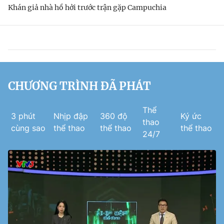
Khán giả nhà hồ hởi trước trận gặp Campuchia
CHƯƠNG TRÌNH ĐÃ PHÁT
Thể
3 phút
Nhịp đập
360 độ
Ký ức
thao
cùng sao
thể thao
thể thao
thể thao
24/7