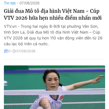
Tin tức
07/08/2026
Theo dõi báo trên
Giải đua Mô tô địa hình Việt Nam - Cúp
VTV 2026 hứa hẹn nhiều điểm nhấn mới
Cơ quan chủ quản:
Đài Truyền hình Việt Nam
VTV.vn - Trong hai ngày 8-9/8 tại phường Vân Sơn,
Cơ quan báo chí:
Thời báo VTV
tỉnh Sơn La, Giải đua Mô tô địa hình Việt Nam – Cúp
VTV 2026 sẽ quy tụ hơn 110 vận động viên đến từ 26
Giấy phép hoạt động báo in và báo điện tử số 483/GP-BTTTT
cấp ngày 29/12/2023
câu lạc bộ trên cả nước.
Tổng Biên tập:
Vũ Thanh Thủy
0
07/08/2026
Phó Tổng Biên tập:
Nguyễn Thị Mỹ Hạnh, Phạm Quốc Thắng,
Nguyễn Trọng Ninh
Tổng đài VTV:
024.38 355 931 - 024.38 355 932
Ðiện thoại Thời báo VTV:
024.66 897 897
Liên hệ quảng cáo:
0966 196 377
Email:
toasoan@vtv.vn