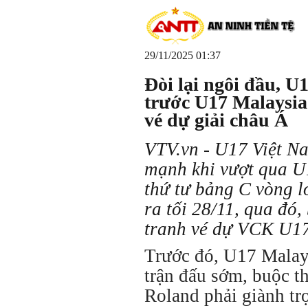
29/11/2025 01:37
Đòi lại ngôi đầu, U
trước U17 Malaysia
vé dự giải châu Á
VTV.vn - U17 Việt Na
mạnh khi vượt qua U
thứ tư bảng C vòng l
ra tối 28/11, qua đó
tranh vé dự VCK U17
Trước đó, U17 Malay
trận đấu sớm, buộc t
Roland phải giành trọ