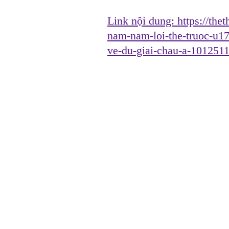
Link nội dung:
https://the
nam-nam-loi-the-truoc-u17
ve-du-giai-chau-a-10125