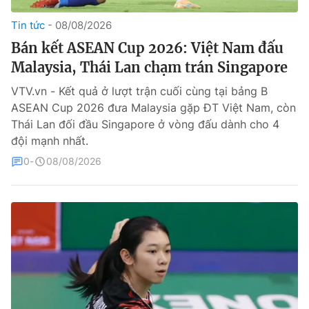
Tin tức
08/08/2026
Theo dõi báo trên
Bán kết ASEAN Cup 2026: Việt Nam đấu
Malaysia, Thái Lan chạm trán Singapore
Cơ quan chủ quản:
Đài Truyền hình Việt Nam
Cơ quan báo chí:
Thời báo VTV
VTV.vn - Kết quả ở lượt trận cuối cùng tại bảng B
ASEAN Cup 2026 đưa Malaysia gặp ĐT Việt Nam, còn
Giấy phép hoạt động báo in và báo điện tử số 483/GP-BTTTT
cấp ngày 29/12/2023
Thái Lan đối đầu Singapore ở vòng đấu dành cho 4
đội mạnh nhất.
Tổng Biên tập:
Vũ Thanh Thủy
Phó Tổng Biên tập:
0
08/08/2026
Nguyễn Thị Mỹ Hạnh, Phạm Quốc Thắng,
Nguyễn Trọng Ninh
Tổng đài VTV:
024.38 355 931 - 024.38 355 932
Ðiện thoại Thời báo VTV:
024.66 897 897
Liên hệ quảng cáo:
0966 196 377
Email:
toasoan@vtv.vn