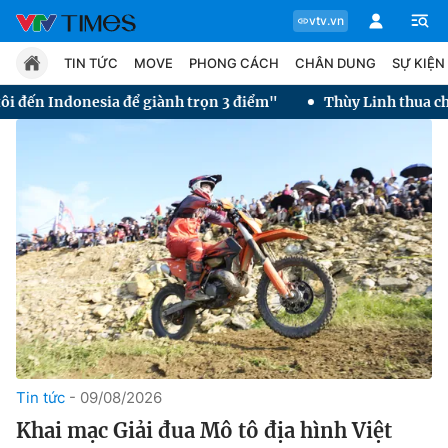
vtv.vn
TIN TỨC
MOVE
PHONG CÁCH
CHÂN DUNG
SỰ KIỆN
 giành trọn 3 điểm"
Thùy Linh thua chung kết Taipei Open 
Chuyên mục
Tin tức
Move
Phong cách
Chân dung
Tin tức
09/08/2026
Khai mạc Giải đua Mô tô địa hình Việt
Sự kiện