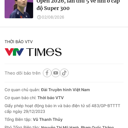
Open 2026, lần thứ 5 về nhì ở cấp
độ Super 300
02/08/2026
THỜI BÁO VTV
Theo dõi báo trên
Cơ quan chủ quản:
Đài Truyền hình Việt Nam
Cơ quan báo chí:
Thời báo VTV
Giấy phép hoạt động báo in và báo điện tử số 483/GP-BTTTT
cấp ngày 29/12/2023
Tổng Biên tập:
Vũ Thanh Thủy
Phó Tổng Biên tập:
Nguyễn Thị Mỹ Hạnh, Phạm Quốc Thắng,