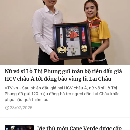
Nữ võ sĩ Lò Thị Phung gửi toàn bộ tiền đấu giá
HCV châu Á tới đồng bào vùng lũ Lai Châu
VTV.vn - Sau phiên đấu giá hai HCV châu Á, nữ võ sĩ Lò Thị
Phung đã gửi 120 triệu đồng hỗ trợ người dân Lai Châu khắc
phục hậu quả thiên tai.
28/07/2026
Mẹ thủ môn Cape Verde được cấp