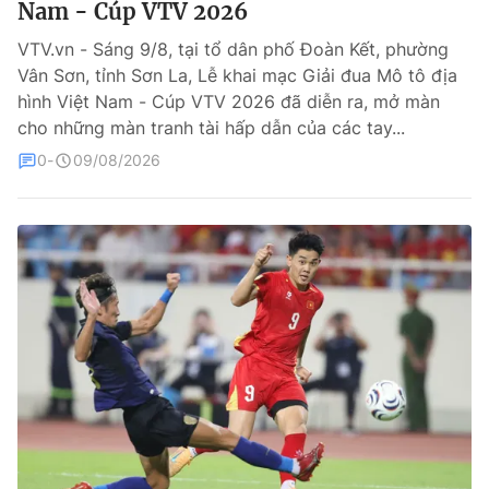
Nam - Cúp VTV 2026
Bóng đá
VTV.vn - Sáng 9/8, tại tổ dân phố Đoàn Kết, phường
Vân Sơn, tỉnh Sơn La, Lễ khai mạc Giải đua Mô tô địa
hình Việt Nam - Cúp VTV 2026 đã diễn ra, mở màn
Thể thao Điện tử
cho những màn tranh tài hấp dẫn của các tay...
0
09/08/2026
Các môn khác
VIDEO
Bên lề
THỜI BÁO VTV