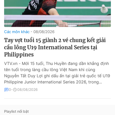
Các môn khác
08/08/2026
Tay vợt tuổi 15 giành 2 vé chung kết giải
cầu lông U19 International Series tại
® Cấm sao chép dưới mọi hình thức nếu không có sự chấp
Philippines
thuận bằng văn bản. Ghi rõ nguồn VTV.vn khi phát hành lại
thông tin từ website này.
VTV.vn - Mới 15 tuổi, Thu Huyền đang dần khẳng định
tên tuổi trong làng cầu lông Việt Nam khi cùng
Nguyễn Tất Duy Lợi ghi dấu ấn tại giải trẻ quốc tế U19
Philippine Junior International Series 2026, trong...
0
08/08/2026
Playlist nổi bật