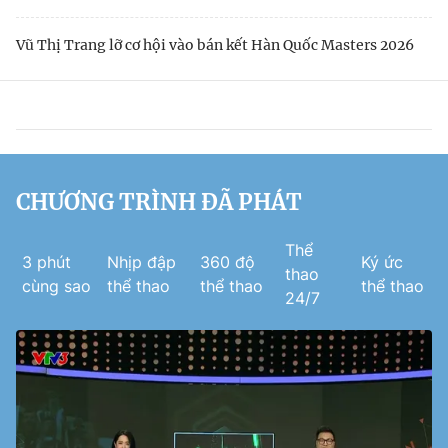
Vũ Thị Trang lỡ cơ hội vào bán kết Hàn Quốc Masters 2026
CHƯƠNG TRÌNH ĐÃ PHÁT
Thể
3 phút
Nhịp đập
360 độ
Ký ức
thao
cùng sao
thể thao
thể thao
thể thao
24/7