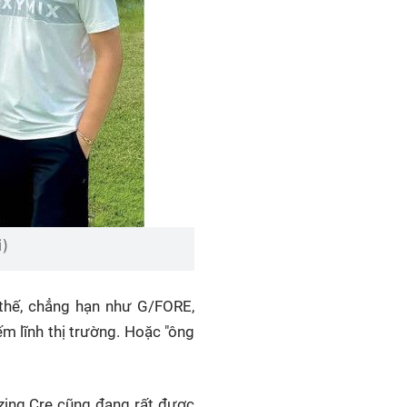
i)
 thế, chẳng hạn như G/FORE,
ếm lĩnh thị trường. Hoặc "ông
zing Cre cũng đang rất được