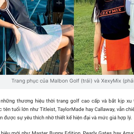
Trang phục của Malbon Golf (trái) và XexyMix (phả
 những thương hiệu thời trang golf cao cấp và bắt kịp xu
tên tuổi lớn như Titleist, TaylorMade hay Callaway, vẫn chi
ận được sự yêu thích nhờ thiết kế hiện đại và mức giá hợp lý.
 hiệu mới như Master Bunny Edition, Pearly Gates hay Ama