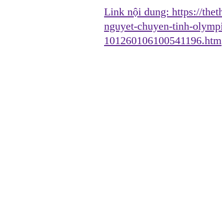
Link nội dung:
https://the
nguyet-chuyen-tinh-olympi
101260106100541196.htm