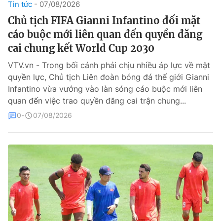
Tin tức
07/08/2026
Chủ tịch FIFA Gianni Infantino đối mặt
Theo dõi báo trên
cáo buộc mới liên quan đến quyền đăng
cai chung kết World Cup 2030
Cơ quan chủ quản:
Đài Truyền hình Việt Nam
Cơ quan báo chí:
Thời báo VTV
VTV.vn - Trong bối cảnh phải chịu nhiều áp lực về mặt
quyền lực, Chủ tịch Liên đoàn bóng đá thế giới Gianni
Giấy phép hoạt động báo in và báo điện tử số 483/GP-BTTTT
cấp ngày 29/12/2023
Infantino vừa vướng vào làn sóng cáo buộc mới liên
quan đến việc trao quyền đăng cai trận chung...
Tổng Biên tập:
Vũ Thanh Thủy
Phó Tổng Biên tập:
0
07/08/2026
Nguyễn Thị Mỹ Hạnh, Phạm Quốc Thắng,
Nguyễn Trọng Ninh
Tổng đài VTV:
024.38 355 931 - 024.38 355 932
Ðiện thoại Thời báo VTV:
024.66 897 897
Liên hệ quảng cáo:
0966 196 377
Email:
toasoan@vtv.vn