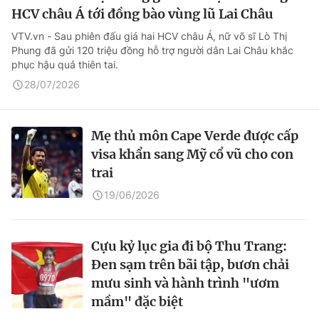
HCV châu Á tới đồng bào vùng lũ Lai Châu
VTV.vn - Sau phiên đấu giá hai HCV châu Á, nữ võ sĩ Lò Thị
Phung đã gửi 120 triệu đồng hỗ trợ người dân Lai Châu khắc
phục hậu quả thiên tai.
28/07/2026
Mẹ thủ môn Cape Verde được cấp
visa khẩn sang Mỹ cổ vũ cho con
trai
19/06/2026
Cựu kỷ lục gia đi bộ Thu Trang:
Đen sạm trên bãi tập, bươn chải
mưu sinh và hành trình "ươm
mầm" đặc biệt