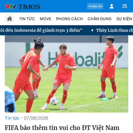
vtv.vn
TIN TỨC
MOVE
PHONG CÁCH
CHÂN DUNG
SỰ KIỆN
ể giành trọn 3 điểm"
Thùy Linh thua chung kết Taipei Ope
Chuyên mục
Tin tức
Move
Phong cách
Chân dung
Tin tức
07/08/2026
FIFA báo thêm tin vui cho ĐT Việt Nam
Sự kiện