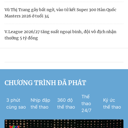
Vũ Thị Trang gây bất ngờ, vào tứ kết Super 300 Hàn Quốc
Masters 2026 ở tuổi 34
V.League 2026/27 tăng suất ngoại binh, đội vô địch nhận
thưởng 5 tỷ đồng
CHƯƠNG TRÌNH ĐÃ PHÁT
Thể
3 phút
Nhịp đập
360 độ
Ký ức
thao
cùng sao
thể thao
thể thao
thể thao
24/7