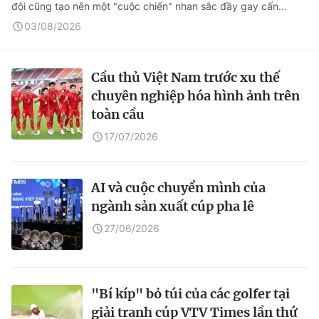
đội cũng tạo nên một "cuộc chiến" nhan sắc đầy gay cấn...
03/08/2026
Cầu thủ Việt Nam trước xu thế
chuyên nghiệp hóa hình ảnh trên
toàn cầu
17/07/2026
AI và cuộc chuyển mình của
ngành sản xuất cúp pha lê
27/06/2026
"Bí kíp" bỏ túi của các golfer tại
giải tranh cúp VTV Times lần thứ