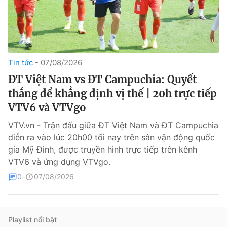
Tin tức
07/08/2026
ĐT Việt Nam vs ĐT Campuchia: Quyết
thắng để khẳng định vị thế | 20h trực tiếp
® Cấm sao chép dưới mọi hình thức nếu không có sự chấp
VTV6 và VTVgo
thuận bằng văn bản. Ghi rõ nguồn VTV.vn khi phát hành lại
thông tin từ website này.
VTV.vn - Trận đấu giữa ĐT Việt Nam và ĐT Campuchia
diễn ra vào lúc 20h00 tối nay trên sân vận động quốc
gia Mỹ Đình, được truyền hình trực tiếp trên kênh
VTV6 và ứng dụng VTVgo.
0
07/08/2026
Playlist nổi bật