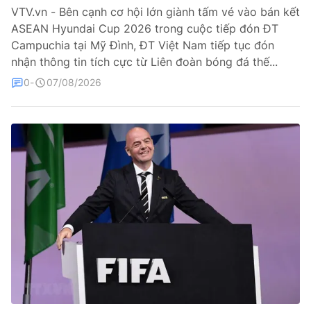
VTV.vn - Bên cạnh cơ hội lớn giành tấm vé vào bán kết
ASEAN Hyundai Cup 2026 trong cuộc tiếp đón ĐT
Bóng đá
Campuchia tại Mỹ Đình, ĐT Việt Nam tiếp tục đón
nhận thông tin tích cực từ Liên đoàn bóng đá thế...
Thể thao Điện tử
0
07/08/2026
Các môn khác
VIDEO
Bên lề
THỜI BÁO VTV