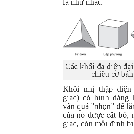
là như nhau.
Các khối đa diện đạ
chiều cơ bản
Khối nhị thập diện
giác) có hình dáng
vẫn quá "nhọn" để lă
của nó được cắt bỏ, 
giác, còn mỗi đỉnh bi