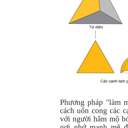
Phương pháp "làm m
cách uốn cong các c
với người hâm mộ bó
gợi nhớ mạnh mẽ đế