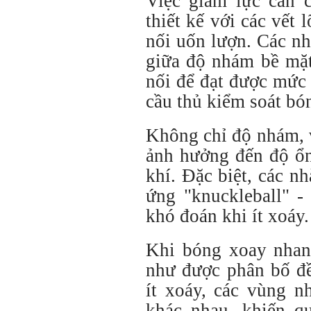
Việc giảm lực cản c
thiết kế với các vết
nối uốn lượn. Các nh
giữa độ nhám bề mặt
nối để đạt được mức
cầu thủ kiểm soát bón
Không chỉ độ nhám, v
ảnh hưởng đến độ ổn
khí. Đặc biệt, các n
ứng "knuckleball" -
khó đoán khi ít xoáy.
Khi bóng xoay nhan
như được phân bố đ
ít xoáy, các vùng n
khác nhau, khiến qu