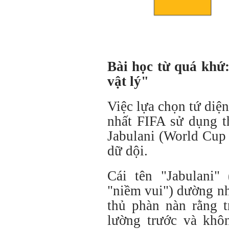
Bài học từ quá khứ
vật lý"
Việc lựa chọn tứ diện
nhất FIFA sử dụng th
Jabulani (World Cup 
dữ dội.
Cái tên "Jabulani" 
"niềm vui") dường n
thủ phàn nàn rằng 
lường trước và kh