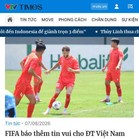
vtv.vn
TIN TỨC
MOVE
PHONG CÁCH
CHÂN DUNG
SỰ KIỆN
giành trọn 3 điểm"
Thùy Linh thua chung kết Taipei Open 2
Chuyên mục
Tin tức
Move
Phong cách
Chân dung
Tin tức
07/08/2026
FIFA báo thêm tin vui cho ĐT Việt Nam
Sự kiện