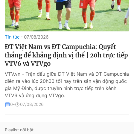
Tin tức
07/08/2026
ĐT Việt Nam vs ĐT Campuchia: Quyết
thắng để khẳng định vị thế | 20h trực tiếp
® Cấm sao chép dưới mọi hình thức nếu không có sự chấp
VTV6 và VTVgo
thuận bằng văn bản. Ghi rõ nguồn VTV.vn khi phát hành lại
thông tin từ website này.
VTV.vn - Trận đấu giữa ĐT Việt Nam và ĐT Campuchia
diễn ra vào lúc 20h00 tối nay trên sân vận động quốc
gia Mỹ Đình, được truyền hình trực tiếp trên kênh
VTV6 và ứng dụng VTVgo.
0
07/08/2026
Playlist nổi bật