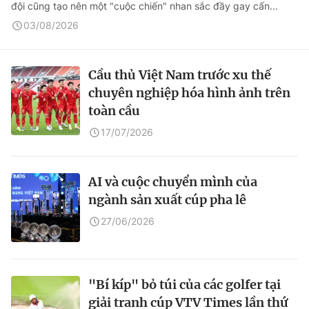
đội cũng tạo nên một "cuộc chiến" nhan sắc đầy gay cấn...
03/08/2026
Cầu thủ Việt Nam trước xu thế
chuyên nghiệp hóa hình ảnh trên
toàn cầu
17/07/2026
AI và cuộc chuyển mình của
ngành sản xuất cúp pha lê
27/06/2026
"Bí kíp" bỏ túi của các golfer tại
giải tranh cúp VTV Times lần thứ