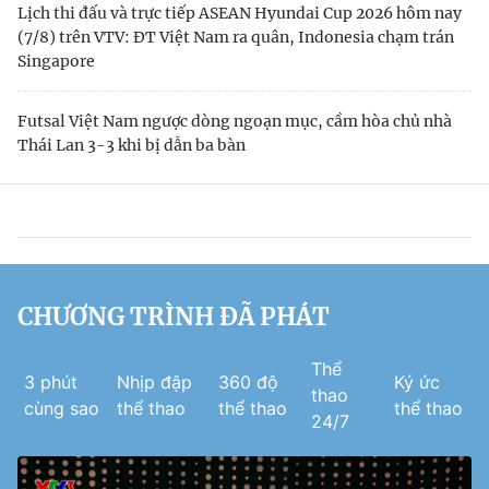
Lịch thi đấu và trực tiếp ASEAN Hyundai Cup 2026 hôm nay
(7/8) trên VTV: ĐT Việt Nam ra quân, Indonesia chạm trán
Singapore
Futsal Việt Nam ngược dòng ngoạn mục, cầm hòa chủ nhà
Thái Lan 3-3 khi bị dẫn ba bàn
CHƯƠNG TRÌNH ĐÃ PHÁT
Thể
3 phút
Nhịp đập
360 độ
Ký ức
thao
cùng sao
thể thao
thể thao
thể thao
24/7