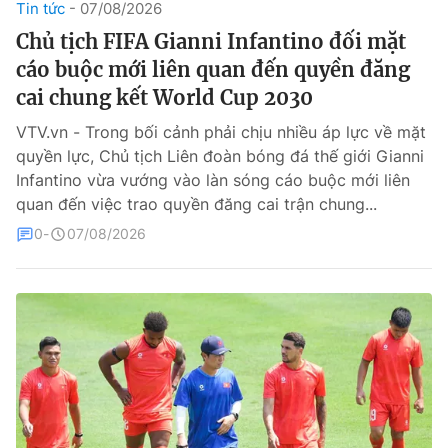
Tin tức
07/08/2026
Chủ tịch FIFA Gianni Infantino đối mặt
Theo dõi báo trên
cáo buộc mới liên quan đến quyền đăng
cai chung kết World Cup 2030
Cơ quan chủ quản:
Đài Truyền hình Việt Nam
Cơ quan báo chí:
Thời báo VTV
VTV.vn - Trong bối cảnh phải chịu nhiều áp lực về mặt
quyền lực, Chủ tịch Liên đoàn bóng đá thế giới Gianni
Giấy phép hoạt động báo in và báo điện tử số 483/GP-BTTTT
cấp ngày 29/12/2023
Infantino vừa vướng vào làn sóng cáo buộc mới liên
quan đến việc trao quyền đăng cai trận chung...
Tổng Biên tập:
Vũ Thanh Thủy
Phó Tổng Biên tập:
0
07/08/2026
Nguyễn Thị Mỹ Hạnh, Phạm Quốc Thắng,
Nguyễn Trọng Ninh
Tổng đài VTV:
024.38 355 931 - 024.38 355 932
Ðiện thoại Thời báo VTV:
024.66 897 897
Liên hệ quảng cáo:
0966 196 377
Email:
toasoan@vtv.vn