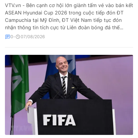
VTV.vn - Bên cạnh cơ hội lớn giành tấm vé vào bán kết
ASEAN Hyundai Cup 2026 trong cuộc tiếp đón ĐT
Bóng đá
Campuchia tại Mỹ Đình, ĐT Việt Nam tiếp tục đón
nhận thông tin tích cực từ Liên đoàn bóng đá thế...
Thể thao Điện tử
0
07/08/2026
Các môn khác
VIDEO
Bên lề
THỜI BÁO VTV