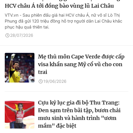
HCV châu Á tới đồng bào vùng lũ Lai Châu
VTV.vn - Sau phiên đấu giá hai HCV châu Á, nữ võ sĩ Lò Thị
Phung đã gửi 120 triệu đồng hỗ trợ người dân Lai Châu khắc
phục hậu quả thiên tai.
28/07/2026
Mẹ thủ môn Cape Verde được cấp
visa khẩn sang Mỹ cổ vũ cho con
trai
19/06/2026
Cựu kỷ lục gia đi bộ Thu Trang:
Đen sạm trên bãi tập, bươn chải
mưu sinh và hành trình "ươm
mầm" đặc biệt