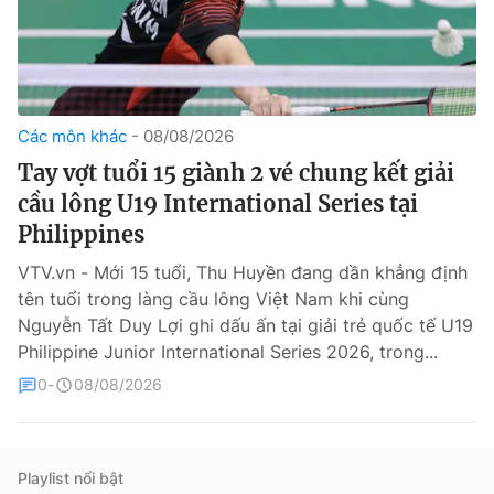
Các môn khác
08/08/2026
Tay vợt tuổi 15 giành 2 vé chung kết giải
cầu lông U19 International Series tại
® Cấm sao chép dưới mọi hình thức nếu không có sự chấp
Philippines
thuận bằng văn bản. Ghi rõ nguồn VTV.vn khi phát hành lại
thông tin từ website này.
VTV.vn - Mới 15 tuổi, Thu Huyền đang dần khẳng định
tên tuổi trong làng cầu lông Việt Nam khi cùng
Nguyễn Tất Duy Lợi ghi dấu ấn tại giải trẻ quốc tế U19
Philippine Junior International Series 2026, trong...
0
08/08/2026
Playlist nổi bật