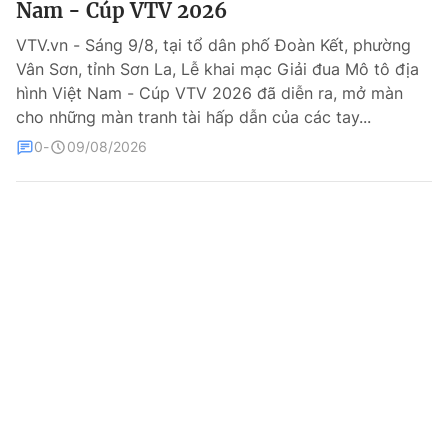
Nam - Cúp VTV 2026
Bóng đá
VTV.vn - Sáng 9/8, tại tổ dân phố Đoàn Kết, phường
Vân Sơn, tỉnh Sơn La, Lễ khai mạc Giải đua Mô tô địa
hình Việt Nam - Cúp VTV 2026 đã diễn ra, mở màn
Thể thao Điện tử
cho những màn tranh tài hấp dẫn của các tay...
0
09/08/2026
Các môn khác
VIDEO
Bên lề
THỜI BÁO VTV