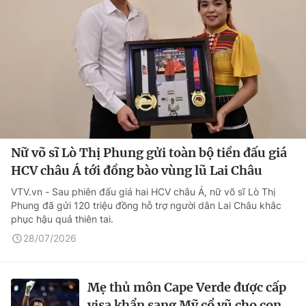
Nữ võ sĩ Lò Thị Phung gửi toàn bộ tiền đấu giá
HCV châu Á tới đồng bào vùng lũ Lai Châu
VTV.vn - Sau phiên đấu giá hai HCV châu Á, nữ võ sĩ Lò Thị
Phung đã gửi 120 triệu đồng hỗ trợ người dân Lai Châu khắc
phục hậu quả thiên tai.
28/07/2026
Mẹ thủ môn Cape Verde được cấp
visa khẩn sang Mỹ cổ vũ cho con