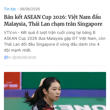
Tin tức
08/08/2026
Theo dõi báo trên
Bán kết ASEAN Cup 2026: Việt Nam đấu
Malaysia, Thái Lan chạm trán Singapore
Cơ quan chủ quản:
Đài Truyền hình Việt Nam
Cơ quan báo chí:
Thời báo VTV
VTV.vn - Kết quả ở lượt trận cuối cùng tại bảng B
ASEAN Cup 2026 đưa Malaysia gặp ĐT Việt Nam, còn
Giấy phép hoạt động báo in và báo điện tử số 483/GP-BTTTT
cấp ngày 29/12/2023
Thái Lan đối đầu Singapore ở vòng đấu dành cho 4
đội mạnh nhất.
Tổng Biên tập:
Vũ Thanh Thủy
Phó Tổng Biên tập:
0
08/08/2026
Nguyễn Thị Mỹ Hạnh, Phạm Quốc Thắng,
Nguyễn Trọng Ninh
Tổng đài VTV:
024.38 355 931 - 024.38 355 932
Ðiện thoại Thời báo VTV:
024.66 897 897
Liên hệ quảng cáo:
0966 196 377
Email:
toasoan@vtv.vn