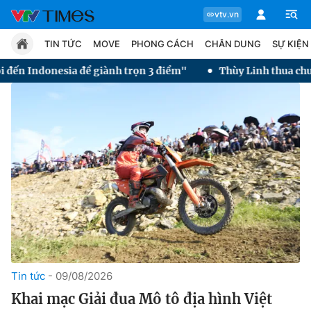
vtv.vn
TIN TỨC
MOVE
PHONG CÁCH
CHÂN DUNG
SỰ KIỆN
giành trọn 3 điểm"
Thùy Linh thua chung kết Taipei Open 2
Chuyên mục
Tin tức
Move
Phong cách
Chân dung
Tin tức
09/08/2026
Khai mạc Giải đua Mô tô địa hình Việt
Sự kiện