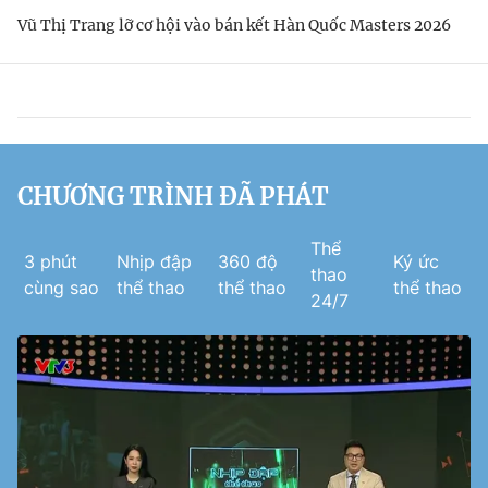
Vũ Thị Trang lỡ cơ hội vào bán kết Hàn Quốc Masters 2026
CHƯƠNG TRÌNH ĐÃ PHÁT
Thể
3 phút
Nhịp đập
360 độ
Ký ức
thao
cùng sao
thể thao
thể thao
thể thao
24/7