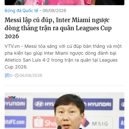
Bóng đá Quốc tế
06/08/2026
Theo dõi báo trên
Messi lập cú đúp, Inter Miami ngược
dòng thắng trận ra quân Leagues Cup
Cơ quan chủ quản:
Đài Truyền hình Việt Nam
2026
Cơ quan báo chí:
Thời báo VTV
Giấy phép hoạt động báo in và báo điện tử số 483/GP-BTTTT
VTV.vn - Messi tỏa sáng với cú đúp bàn thắng và một
cấp ngày 29/12/2023
pha kiến tạo giúp Inter Miami ngược dòng đánh bại
Tổng Biên tập:
Vũ Thanh Thủy
Atletico San Luis 4-2 trong trận ra quân tại Leagues
Cup 2026.
Phó Tổng Biên tập:
Nguyễn Thị Mỹ Hạnh, Phạm Quốc Thắng,
Nguyễn Trọng Ninh
0
06/08/2026
Tổng đài VTV:
024.38 355 931 - 024.38 355 932
Ðiện thoại Thời báo VTV:
024.66 897 897
Liên hệ quảng cáo:
0966 196 377
Email:
toasoan@vtv.vn