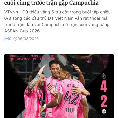
cuối cùng trước trận gặp Campuchia
Bóng đá
VTV.vn - Dù thiếu vắng 5 trụ cột trong buổi tập chiều
6/8 song các cầu thủ ĐT Việt Nam vẫn rất thoải mái
trước trận đấu với Campuchia ở trận cuối vòng bảng
Thể thao Điện tử
ASEAN Cup 2026.
0
06/08/2026
Các môn khác
VIDEO
Bên lề
THỜI BÁO VTV