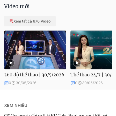
Video mới
Xem tất cả 670 Video
360 độ thể thao | 30/5/2026
Thể thao 24/7 | 30/5
0
30/05/2026
0
30/05/2026
XEM NHIỀU
CĐV Indonesia đòi sa thải HLV John Herdman sau thất bại