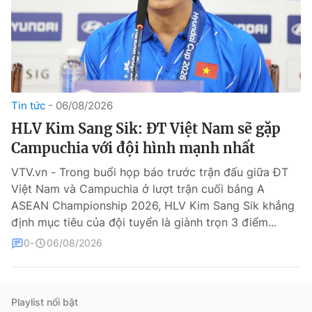
Tin tức
06/08/2026
HLV Kim Sang Sik: ĐT Việt Nam sẽ gặp
® Cấm sao chép dưới mọi hình thức nếu không có sự chấp
Campuchia với đội hình mạnh nhất
thuận bằng văn bản. Ghi rõ nguồn VTV.vn khi phát hành lại
thông tin từ website này.
VTV.vn - Trong buổi họp báo trước trận đấu giữa ĐT
Việt Nam và Campuchia ở lượt trận cuối bảng A
ASEAN Championship 2026, HLV Kim Sang Sik khẳng
định mục tiêu của đội tuyển là giành trọn 3 điểm...
0
06/08/2026
Playlist nổi bật