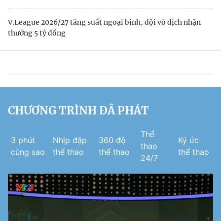
V.League 2026/27 tăng suất ngoại binh, đội vô địch nhận
thưởng 5 tỷ đồng
CHƯƠNG TRÌNH ĐÃ PHÁT
Thể
3 phút
Nhịp đập
360 độ
Ký ức
thao
cùng sao
thể thao
thể thao
thể thao
24/7