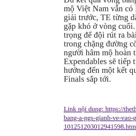
mộ Việt Nam vẫn có l
giải trước, TE từng 
gặp khó ở vòng cuối.
trọng để đội rút ra bà
trong chặng đường cò
người hâm mộ hoàn t
Expendables sẽ tiếp t
hướng đến một kết qu
Finals sắp tới.
Link nội dung:
https://the
bang-a-pgs-gianh-ve-vao-g
101251203012941598.htm