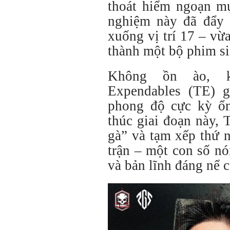
thoát hiểm ngoạn mụ
nghiệm này đã đẩy
xuống vị trí 17 – vừa
thành một bộ phim si
Không ồn ào, k
Expendables (TE) g
phong độ cực kỳ ổn
thúc giai đoạn này, 
gà” và tạm xếp thứ 
trận – một con số nó
và bản lĩnh đáng nể 