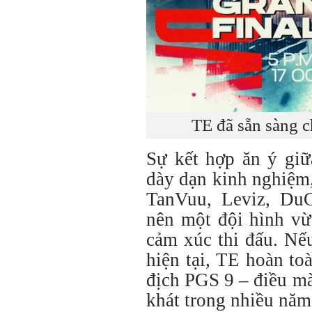
TE đã sẵn sàng 
Sự kết hợp ăn ý giữ
dày dạn kinh nghiệm
TanVuu, Leviz, DuC
nên một đội hình vừ
cảm xúc thi đấu. Nế
hiện tại, TE hoàn to
địch PGS 9 – điều m
khát trong nhiều năm