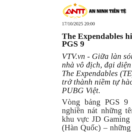
17/10/2025 20:00
The Expendables h
PGS 9
VTV.vn - Giữa làn só
nhà vô địch, đại diệ
The Expendables (TE)
trở thành niềm tự hà
PUBG Việt.
Vòng bảng PGS 9 
nghiền nát những tê
khu vực
JD Gaming 
(Hàn Quốc)
– những 