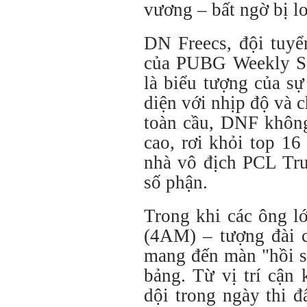
vương – bất ngờ bị lo
DN Freecs, đội tuyể
của
PUBG Weekly Se
là biểu tượng của sự
diện với nhịp độ và c
toàn cầu, DNF không
cao, rơi khỏi top 1
nhà vô địch
PCL Tr
số phận.
Trong khi các ông l
(4AM) – tượng đài
mang đến màn "hồi s
bảng. Từ vị trí cận
dội trong ngày thi 