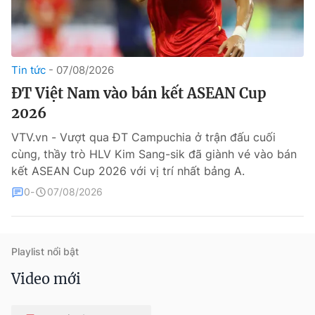
Tin tức
07/08/2026
ĐT Việt Nam vào bán kết ASEAN Cup
2026
VTV.vn - Vượt qua ĐT Campuchia ở trận đấu cuối
® Cấm sao chép dưới mọi hình thức nếu không có sự chấp
cùng, thầy trò HLV Kim Sang-sik đã giành vé vào bán
thuận bằng văn bản. Ghi rõ nguồn VTV.vn khi phát hành lại
thông tin từ website này.
kết ASEAN Cup 2026 với vị trí nhất bảng A.
0
07/08/2026
Playlist nổi bật
Video mới