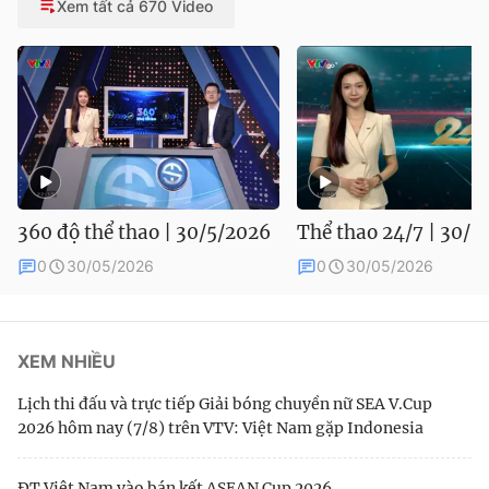
Xem tất cả 670 Video
360 độ thể thao | 30/5/2026
Thể thao 24/7 | 30/5
0
30/05/2026
0
30/05/2026
XEM NHIỀU
Lịch thi đấu và trực tiếp Giải bóng chuyền nữ SEA V.Cup
2026 hôm nay (7/8) trên VTV: Việt Nam gặp Indonesia
ĐT Việt Nam vào bán kết ASEAN Cup 2026