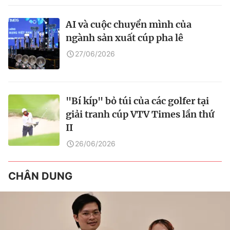
AI và cuộc chuyển mình của
ngành sản xuất cúp pha lê
27/06/2026
"Bí kíp" bỏ túi của các golfer tại
giải tranh cúp VTV Times lần thứ
II
26/06/2026
CHÂN DUNG