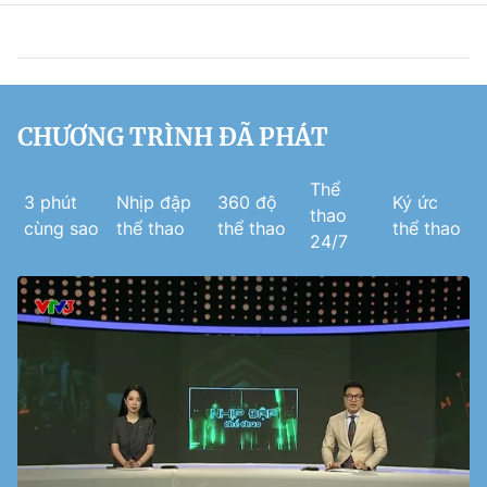
CHƯƠNG TRÌNH ĐÃ PHÁT
Thể
3 phút
Nhịp đập
360 độ
Ký ức
thao
cùng sao
thể thao
thể thao
thể thao
24/7