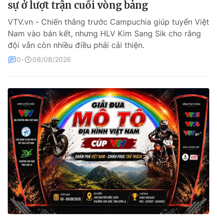
sự ở lượt trận cuối vòng bảng
Bóng đá
VTV.vn - Chiến thắng trước Campuchia giúp tuyển Việt
Nam vào bán kết, nhưng HLV Kim Sang Sik cho rằng
đội vẫn còn nhiều điều phải cải thiện.
Thể thao Điện tử
0
08/08/2026
Các môn khác
VIDEO
Bên lề
THỜI BÁO VTV