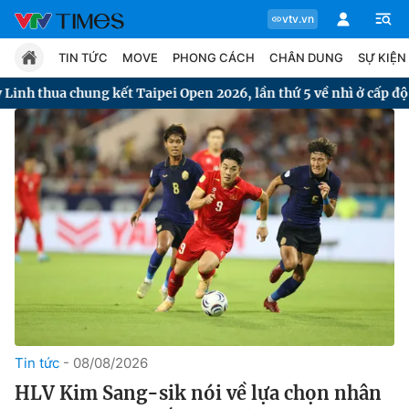
vtv.vn
TIN TỨC
MOVE
PHONG CÁCH
CHÂN DUNG
SỰ KIỆN
aipei Open 2026, lần thứ 5 về nhì ở cấp độ Super 300
Tham
Chuyên mục
Tin tức
Move
Phong cách
Chân dung
Tin tức
08/08/2026
HLV Kim Sang-sik nói về lựa chọn nhân
Sự kiện