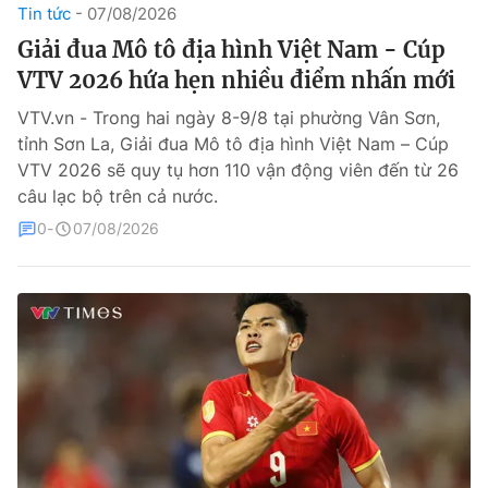
Tin tức
07/08/2026
Theo dõi báo trên
Giải đua Mô tô địa hình Việt Nam - Cúp
VTV 2026 hứa hẹn nhiều điểm nhấn mới
Cơ quan chủ quản:
Đài Truyền hình Việt Nam
VTV.vn - Trong hai ngày 8-9/8 tại phường Vân Sơn,
Cơ quan báo chí:
Thời báo VTV
tỉnh Sơn La, Giải đua Mô tô địa hình Việt Nam – Cúp
VTV 2026 sẽ quy tụ hơn 110 vận động viên đến từ 26
Giấy phép hoạt động báo in và báo điện tử số 483/GP-BTTTT
cấp ngày 29/12/2023
câu lạc bộ trên cả nước.
Tổng Biên tập:
Vũ Thanh Thủy
0
07/08/2026
Phó Tổng Biên tập:
Nguyễn Thị Mỹ Hạnh, Phạm Quốc Thắng,
Nguyễn Trọng Ninh
Tổng đài VTV:
024.38 355 931 - 024.38 355 932
Ðiện thoại Thời báo VTV:
024.66 897 897
Liên hệ quảng cáo:
0966 196 377
Email:
toasoan@vtv.vn