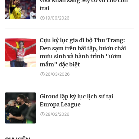
visa khẩn sang Mỹ cổ vũ cho con
trai
19/06/2026
Cựu kỷ lục gia đi bộ Thu Trang:
Đen sạm trên bãi tập, bươn chải
mưu sinh và hành trình "ươm
mầm" đặc biệt
26/03/2026
Giroud lập kỷ lục lịch sử tại
Europa League
28/02/2026