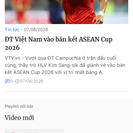
Tin tức
07/08/2026
ĐT Việt Nam vào bán kết ASEAN Cup
2026
VTV.vn - Vượt qua ĐT Campuchia ở trận đấu cuối
® Cấm sao chép dưới mọi hình thức nếu không có sự chấp
cùng, thầy trò HLV Kim Sang-sik đã giành vé vào bán
thuận bằng văn bản. Ghi rõ nguồn VTV.vn khi phát hành lại
thông tin từ website này.
kết ASEAN Cup 2026 với vị trí nhất bảng A.
0
07/08/2026
Playlist nổi bật
Video mới