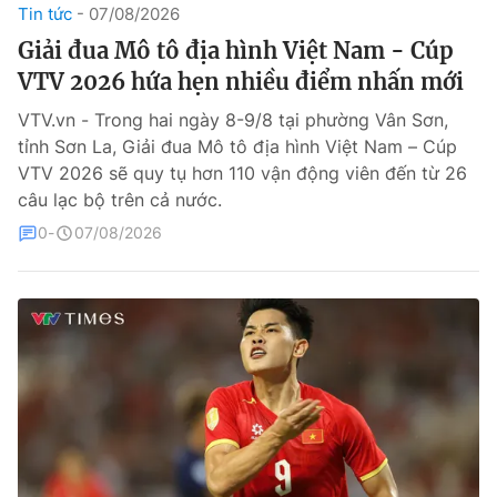
Tin tức
07/08/2026
Theo dõi báo trên
Giải đua Mô tô địa hình Việt Nam - Cúp
VTV 2026 hứa hẹn nhiều điểm nhấn mới
Cơ quan chủ quản:
Đài Truyền hình Việt Nam
VTV.vn - Trong hai ngày 8-9/8 tại phường Vân Sơn,
Cơ quan báo chí:
Thời báo VTV
tỉnh Sơn La, Giải đua Mô tô địa hình Việt Nam – Cúp
VTV 2026 sẽ quy tụ hơn 110 vận động viên đến từ 26
Giấy phép hoạt động báo in và báo điện tử số 483/GP-BTTTT
cấp ngày 29/12/2023
câu lạc bộ trên cả nước.
Tổng Biên tập:
Vũ Thanh Thủy
0
07/08/2026
Phó Tổng Biên tập:
Nguyễn Thị Mỹ Hạnh, Phạm Quốc Thắng,
Nguyễn Trọng Ninh
Tổng đài VTV:
024.38 355 931 - 024.38 355 932
Ðiện thoại Thời báo VTV:
024.66 897 897
Liên hệ quảng cáo:
0966 196 377
Email:
toasoan@vtv.vn