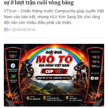
sự ở lượt trận cuối vòng bảng
Bóng đá
VTV.vn - Chiến thắng trước Campuchia giúp tuyển Việt
Nam vào bán kết, nhưng HLV Kim Sang Sik cho rằng
đội vẫn còn nhiều điều phải cải thiện.
Thể thao Điện tử
0
08/08/2026
Các môn khác
VIDEO
Bên lề
THỜI BÁO VTV