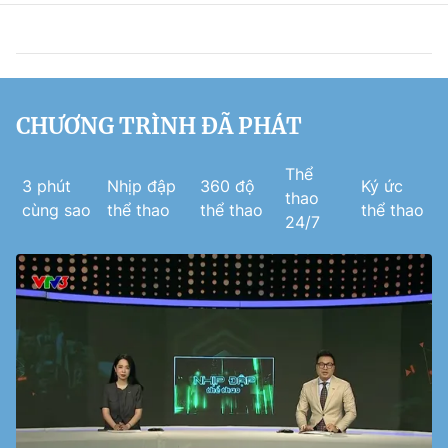
CHƯƠNG TRÌNH ĐÃ PHÁT
Thể
3 phút
Nhịp đập
360 độ
Ký ức
thao
cùng sao
thể thao
thể thao
thể thao
24/7