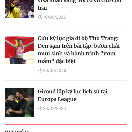
visa khẩn sang Mỹ cổ vũ cho con
trai
19/06/2026
Cựu kỷ lục gia đi bộ Thu Trang:
Đen sạm trên bãi tập, bươn chải
mưu sinh và hành trình "ươm
mầm" đặc biệt
26/03/2026
Giroud lập kỷ lục lịch sử tại
Europa League
28/02/2026