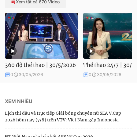
Xem tất cả 670 Video
360 độ thể thao | 30/5/2026
Thể thao 24/7 | 30/5
0
30/05/2026
0
30/05/2026
XEM NHIỀU
Lịch thi đấu và trực tiếp Giải bóng chuyền nữ SEA V.Cup
2026 hôm nay (7/8) trên VTV: Việt Nam gặp Indonesia
ĐT Việt Nam vào bán kết ASEAN Cup 2026