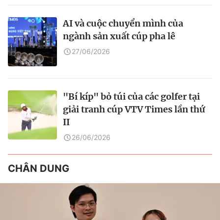
AI và cuộc chuyển mình của
ngành sản xuất cúp pha lê
27/06/2026
"Bí kíp" bỏ túi của các golfer tại
giải tranh cúp VTV Times lần thứ
II
26/06/2026
CHÂN DUNG