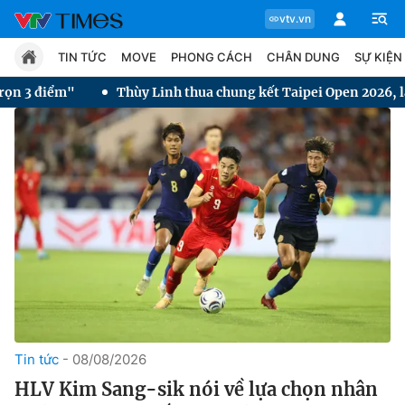
vtv.vn
TIN TỨC
MOVE
PHONG CÁCH
CHÂN DUNG
SỰ KIỆN
y Linh thua chung kết Taipei Open 2026, lần thứ 5 về nhì ở cấp 
Chuyên mục
Tin tức
Move
Phong cách
Chân dung
Tin tức
08/08/2026
HLV Kim Sang-sik nói về lựa chọn nhân
Sự kiện