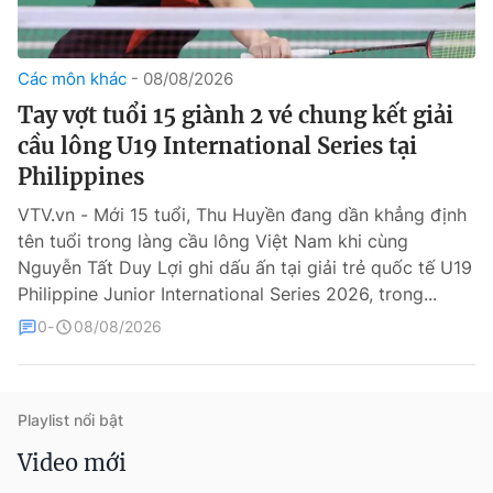
Các môn khác
08/08/2026
Tay vợt tuổi 15 giành 2 vé chung kết giải
cầu lông U19 International Series tại
Philippines
VTV.vn - Mới 15 tuổi, Thu Huyền đang dần khẳng định
® Cấm sao chép dưới mọi hình thức nếu không có sự chấp
tên tuổi trong làng cầu lông Việt Nam khi cùng
thuận bằng văn bản. Ghi rõ nguồn VTV.vn khi phát hành lại
thông tin từ website này.
Nguyễn Tất Duy Lợi ghi dấu ấn tại giải trẻ quốc tế U19
Philippine Junior International Series 2026, trong...
0
08/08/2026
Playlist nổi bật
Video mới