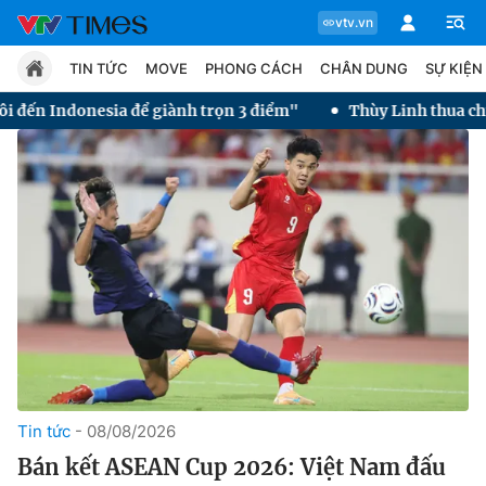
vtv.vn
TIN TỨC
MOVE
PHONG CÁCH
CHÂN DUNG
SỰ KIỆN
giành trọn 3 điểm"
Thùy Linh thua chung kết Taipei Open 2
Chuyên mục
Tin tức
Move
Phong cách
Chân dung
Tin tức
08/08/2026
Bán kết ASEAN Cup 2026: Việt Nam đấu
Sự kiện