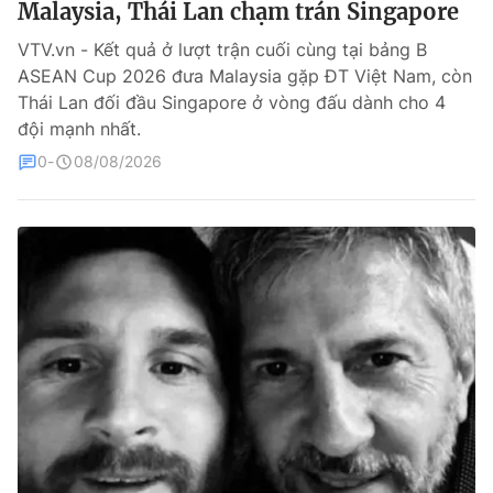
Malaysia, Thái Lan chạm trán Singapore
Bóng đá
VTV.vn - Kết quả ở lượt trận cuối cùng tại bảng B
ASEAN Cup 2026 đưa Malaysia gặp ĐT Việt Nam, còn
Thái Lan đối đầu Singapore ở vòng đấu dành cho 4
Thể thao Điện tử
đội mạnh nhất.
0
08/08/2026
Các môn khác
VIDEO
Bên lề
THỜI BÁO VTV