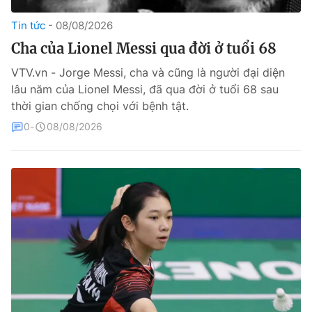
Tin tức
08/08/2026
Theo dõi báo trên
Cha của Lionel Messi qua đời ở tuổi 68
Cơ quan chủ quản:
Đài Truyền hình Việt Nam
VTV.vn - Jorge Messi, cha và cũng là người đại diện
lâu năm của Lionel Messi, đã qua đời ở tuổi 68 sau
Cơ quan báo chí:
Thời báo VTV
thời gian chống chọi với bệnh tật.
Giấy phép hoạt động báo in và báo điện tử số 483/GP-BTTTT
cấp ngày 29/12/2023
0
08/08/2026
Tổng Biên tập:
Vũ Thanh Thủy
Phó Tổng Biên tập:
Nguyễn Thị Mỹ Hạnh, Phạm Quốc Thắng,
Nguyễn Trọng Ninh
Tổng đài VTV:
024.38 355 931 - 024.38 355 932
Ðiện thoại Thời báo VTV:
024.66 897 897
Liên hệ quảng cáo:
0966 196 377
Email:
toasoan@vtv.vn