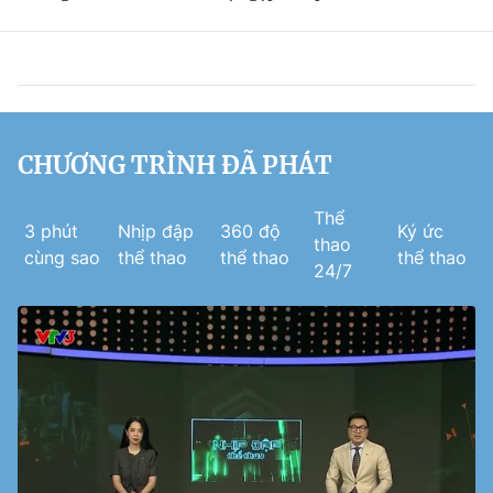
CHƯƠNG TRÌNH ĐÃ PHÁT
Thể
3 phút
Nhịp đập
360 độ
Ký ức
thao
cùng sao
thể thao
thể thao
thể thao
24/7