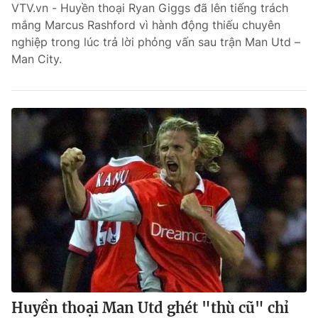
VTV.vn - Huyền thoại Ryan Giggs đã lên tiếng trách
mắng Marcus Rashford vì hành động thiếu chuyên
nghiệp trong lúc trả lời phỏng vấn sau trận Man Utd –
Man City.
Huyền thoại Man Utd ghét "thù cũ" chỉ