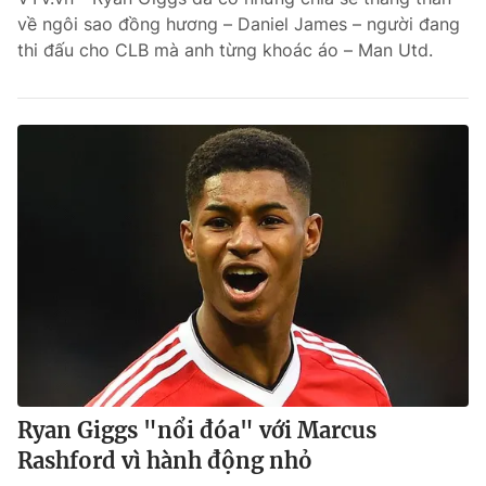
về ngôi sao đồng hương – Daniel James – người đang
thi đấu cho CLB mà anh từng khoác áo – Man Utd.
Ryan Giggs "nổi đóa" với Marcus
Rashford vì hành động nhỏ