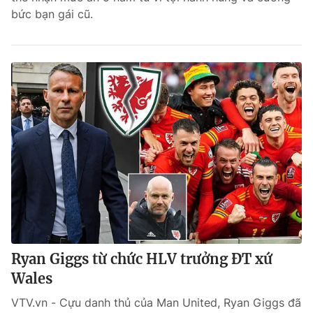
bức bạn gái cũ.
Bóng đá
Thể thao Điện tử
Các môn khác
VIDEO
Bên lề
Ryan Giggs từ chức HLV trưởng ĐT xứ
Wales
VTV.vn - Cựu danh thủ của Man United, Ryan Giggs đã