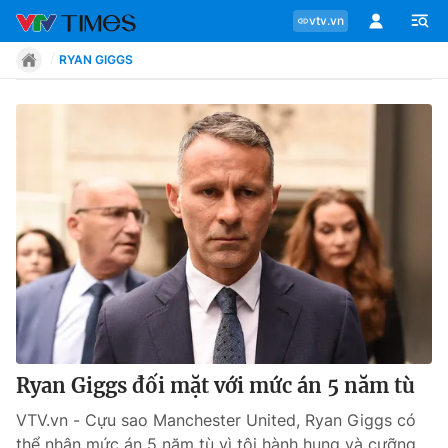
vtv.vn
RYAN GIGGS
Chuyên mục
Tin tức
Move
Phong cách
Chân dung
Ryan Giggs đối mặt với mức án 5 năm tù
VTV.vn - Cựu sao Manchester United, Ryan Giggs có
Sự kiện
thể nhận mức án 5 năm tù vì tội hành hung và cưỡng