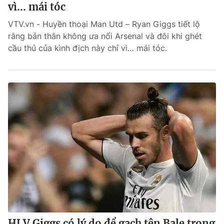
vì... mái tóc
VTV.vn - Huyền thoại Man Utd – Ryan Giggs tiết lộ
rằng bản thân không ưa nổi Arsenal và đôi khi ghét
cầu thủ của kình địch này chỉ vì… mái tóc.
HLV Giggs có lý do để gạch tên Bale trong