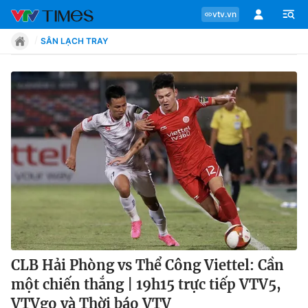
vtv.vn
SÂN LẠCH TRAY
Chuyên mục
Tin tức
Move
Phong cách
Chân dung
CLB Hải Phòng vs Thể Công Viettel: Cần
một chiến thắng | 19h15 trực tiếp VTV5,
Sự kiện
VTVgo và Thời báo VTV