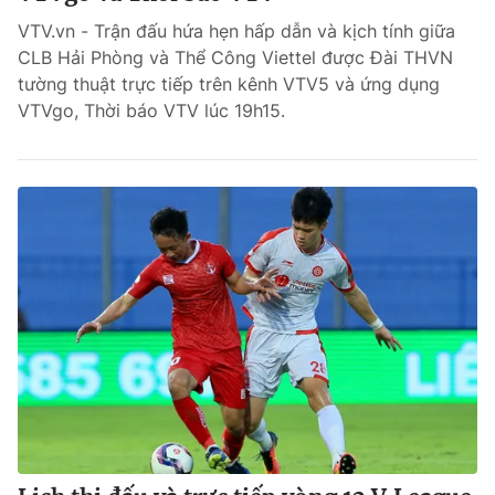
VTV.vn - Trận đấu hứa hẹn hấp dẫn và kịch tính giữa
Bóng đá
CLB Hải Phòng và Thể Công Viettel được Đài THVN
tường thuật trực tiếp trên kênh VTV5 và ứng dụng
VTVgo, Thời báo VTV lúc 19h15.
Thể thao Điện tử
Các môn khác
VIDEO
Bên lề