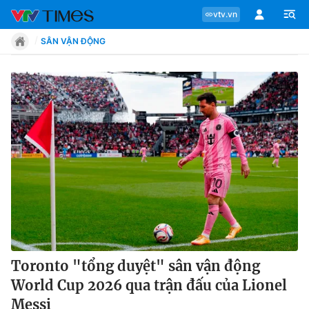
vtv.vn
SÂN VẬN ĐỘNG
Chuyên mục
Tin tức
Move
Phong cách
Chân dung
Toronto "tổng duyệt" sân vận động
World Cup 2026 qua trận đấu của Lionel
Sự kiện
Messi