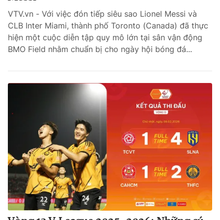
VTV.vn - Với việc đón tiếp siêu sao Lionel Messi và
Bóng đá
CLB Inter Miami, thành phố Toronto (Canada) đã thực
hiện một cuộc diễn tập quy mô lớn tại sân vận động
BMO Field nhằm chuẩn bị cho ngày hội bóng đá...
Thể thao Điện tử
Các môn khác
VIDEO
Bên lề