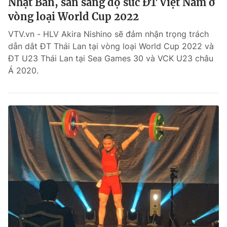
Nhật Bản, sẵn sàng đọ sức ĐT Việt Nam ở
vòng loại World Cup 2022
VTV.vn - HLV Akira Nishino sẽ đảm nhận trọng trách
dẫn dắt ĐT Thái Lan tại vòng loại World Cup 2022 và
ĐT U23 Thái Lan tại Sea Games 30 và VCK U23 châu
Á 2020.