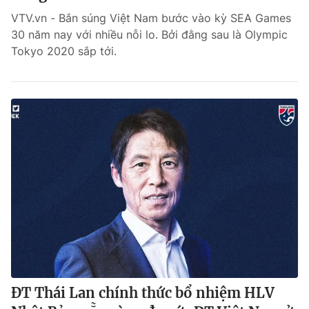
VTV.vn - Bắn súng Việt Nam bước vào kỳ SEA Games
30 năm nay với nhiều nỗi lo. Bởi đằng sau là Olympic
Tokyo 2020 sắp tới.
ĐT Thái Lan chính thức bổ nhiệm HLV