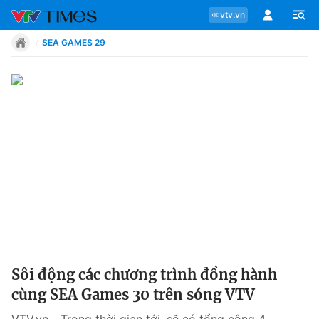
vtv.vn
SEA GAMES 29
Chuyên mục
Tin tức
Move
Phong cách
Chân dung
Sôi động các chương trình đồng hành
cùng SEA Games 30 trên sóng VTV
Sự kiện