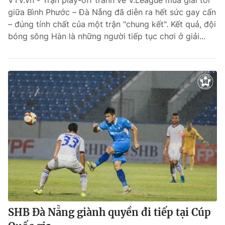
VTV.vn - Trận play-off tranh vé V.League mùa giải tới
giữa Bình Phước – Đà Nẵng đã diễn ra hết sức gay cấn
Bóng đá
– đúng tính chất của một trận "chung kết". Kết quả, đội
bóng sông Hàn là những người tiếp tục chơi ở giải...
Thể thao Điện tử
Các môn khác
VIDEO
Bên lề
SHB Đà Nẵng giành quyền đi tiếp tại Cúp