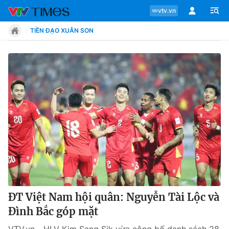
vtv.vn
TIỀN ĐẠO XUÂN SON
Chuyên mục
Tin tức
Move
Phong cách
Chân dung
ĐT Việt Nam hội quân: Nguyễn Tài Lộc và
Đình Bắc góp mặt
Sự kiện