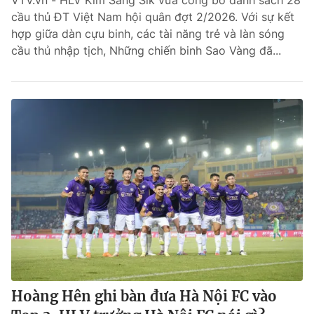
VTV.vn - HLV Kim Sang Sik vừa công bố danh sách 28
cầu thủ ĐT Việt Nam hội quân đợt 2/2026. Với sự kết
Bóng đá
hợp giữa dàn cựu binh, các tài năng trẻ và làn sóng
cầu thủ nhập tịch, Những chiến binh Sao Vàng đã...
Thể thao Điện tử
Các môn khác
VIDEO
Bên lề
THỜI BÁO VTV
Hoàng Hên ghi bàn đưa Hà Nội FC vào