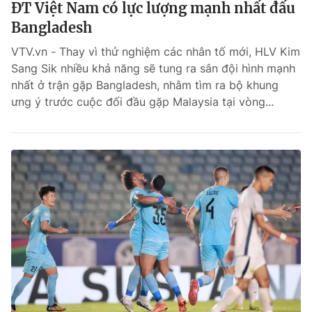
ĐT Việt Nam có lực lượng mạnh nhất đấu
Bangladesh
VTV.vn - Thay vì thử nghiệm các nhân tố mới, HLV Kim
Sang Sik nhiều khả năng sẽ tung ra sân đội hình mạnh
nhất ở trận gặp Bangladesh, nhằm tìm ra bộ khung
ưng ý trước cuộc đối đầu gặp Malaysia tại vòng...
® Cấm sao chép dưới mọi hình thức nếu không có sự chấp
thuận bằng văn bản. Ghi rõ nguồn VTV.vn khi phát hành lại
thông tin từ website này.