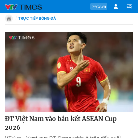
vtv.vn
TRỰC TIẾP BÓNG ĐÁ
Chuyên mục
Tin tức
Move
Phong cách
Chân dung
ĐT Việt Nam vào bán kết ASEAN Cup
2026
Sự kiện