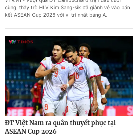
VTV.vn - Vượt qua ĐT Campuchia ở trận đấu cuối
cùng, thầy trò HLV Kim Sang-sik đã giành vé vào bán
Bóng đá
kết ASEAN Cup 2026 với vị trí nhất bảng A.
Thể thao Điện tử
Các môn khác
VIDEO
Bên lề
ĐT Việt Nam ra quân thuyết phục tại
ASEAN Cup 2026