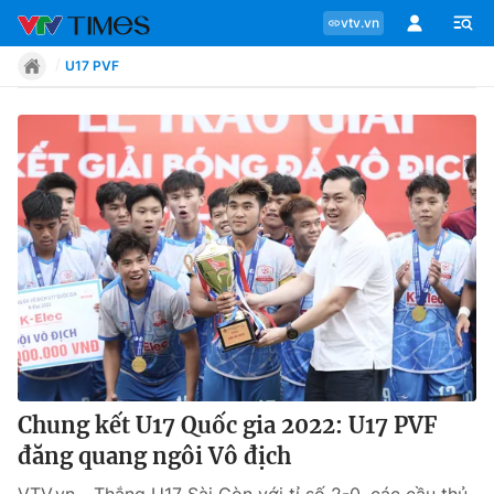
vtv.vn
U17 PVF
Chuyên mục
Tin tức
Move
Phong cách
Chân dung
Chung kết U17 Quốc gia 2022: U17 PVF
đăng quang ngôi Vô địch
Sự kiện