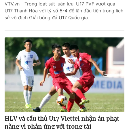
VTV.vn - Trong loạt sút luân lưu, U17 PVF vượt qua
U17 Thanh Hóa với tỷ số 5-4 để lần đầu tiên trong lịch
Theo dõi báo trên
sử vô địch Giải bóng đá U17 Quốc gia.
Cơ quan chủ quản:
Đài Truyền hình Việt Nam
Cơ quan báo chí:
Thời báo VTV
Giấy phép hoạt động báo in và báo điện tử số 483/GP-BTTTT
cấp ngày 29/12/2023
Tổng Biên tập:
Vũ Thanh Thủy
Phó Tổng Biên tập:
Nguyễn Thị Mỹ Hạnh, Phạm Quốc Thắng,
Nguyễn Trọng Ninh
Tổng đài VTV:
024.38 355 931 - 024.38 355 932
Ðiện thoại Thời báo VTV:
024.66 897 897
Liên hệ quảng cáo:
0966 196 377
Email:
toasoan@vtv.vn
HLV và cầu thủ U17 Viettel nhận án phạt
nặng vì phản ứng với trọng tài