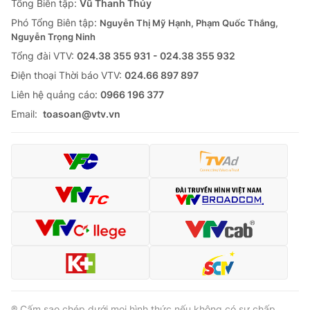
Tổng Biên tập:
Vũ Thanh Thủy
Phó Tổng Biên tập:
Nguyễn Thị Mỹ Hạnh, Phạm Quốc Thắng,
Nguyễn Trọng Ninh
Tổng đài VTV:
024.38 355 931 - 024.38 355 932
Ðiện thoại Thời báo VTV:
024.66 897 897
Liên hệ quảng cáo:
0966 196 377
Email:
toasoan@vtv.vn
® Cấm sao chép dưới mọi hình thức nếu không có sự chấp