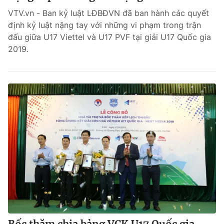
VTV.vn - Ban kỷ luật LĐBĐVN đã ban hành các quyết
định kỷ luật nặng tay với những vi phạm trong trận
đấu giữa U17 Viettel và U17 PVF tại giải U17 Quốc gia
2019.
® Cấm sao chép dưới mọi hình thức nếu không có sự chấp
thuận bằng văn bản. Ghi rõ nguồn VTV.vn khi phát hành lại
thông tin từ website này.