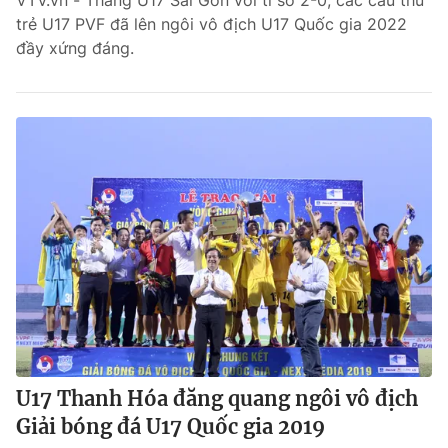
VTV.vn - Thắng U17 Sài Gòn với tỉ số 2-0, các cầu thủ
trẻ U17 PVF đã lên ngôi vô địch U17 Quốc gia 2022
Bóng đá
đầy xứng đáng.
Thể thao Điện tử
Các môn khác
VIDEO
Bên lề
THỜI BÁO VTV
U17 Thanh Hóa đăng quang ngôi vô địch
Giải bóng đá U17 Quốc gia 2019