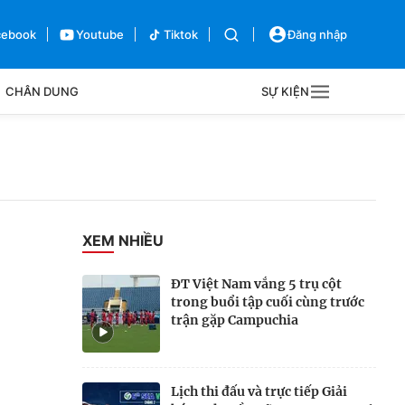
cebook
Youtube
Tiktok
Đăng nhập
CHÂN DUNG
SỰ KIỆN
g
Sự kiện
Bên lề
XEM NHIỀU
ĐT Việt Nam vắng 5 trụ cột
trong buổi tập cuối cùng trước
trận gặp Campuchia
Lịch thi đấu và trực tiếp Giải