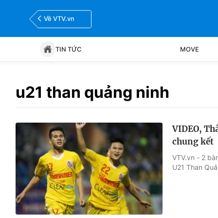
Về VTV.vn
TIN TỨC
MOVE
Tin tức
Move
u21 than quảng ninh
Bóng đá
Thể thao Điện tử
VIDEO, Th
chung kết
VTV.vn - 2 bà
U21 Than Quản