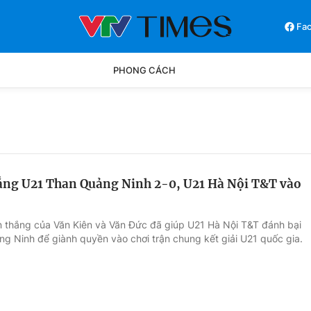
Fa
PHONG CÁCH
Phong cách
Chân dun
Các môn khác
Video
ắng U21 Than Quảng Ninh 2-0, U21 Hà Nội T&T vào
n thắng của Văn Kiên và Văn Đức đã giúp U21 Hà Nội T&T đánh bại
g Ninh để giành quyền vào chơi trận chung kết giải U21 quốc gia.