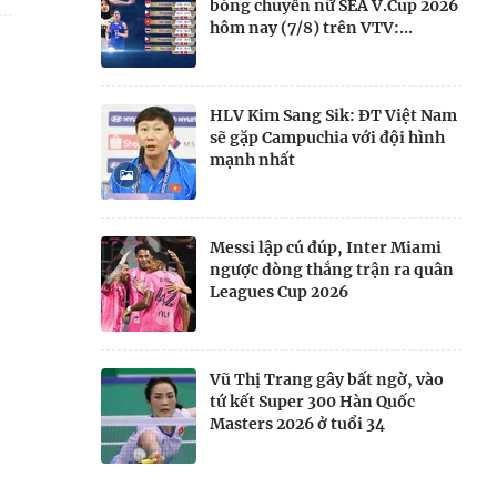
bóng chuyền nữ SEA V.Cup 2026
hôm nay (7/8) trên VTV:...
HLV Kim Sang Sik: ĐT Việt Nam
sẽ gặp Campuchia với đội hình
mạnh nhất
Messi lập cú đúp, Inter Miami
ngược dòng thắng trận ra quân
Leagues Cup 2026
Vũ Thị Trang gây bất ngờ, vào
tứ kết Super 300 Hàn Quốc
Masters 2026 ở tuổi 34