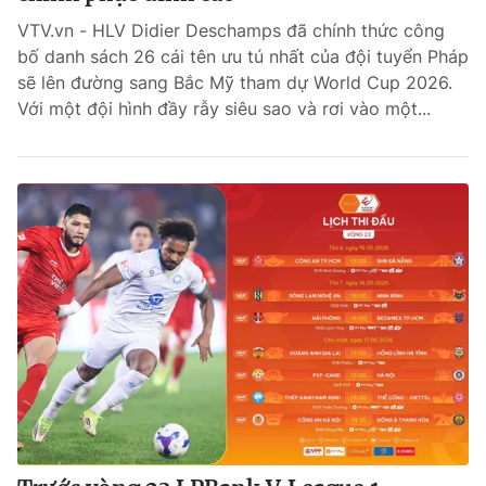
VTV.vn - HLV Didier Deschamps đã chính thức công
Bóng đá
bố danh sách 26 cái tên ưu tú nhất của đội tuyển Pháp
sẽ lên đường sang Bắc Mỹ tham dự World Cup 2026.
Với một đội hình đầy rẫy siêu sao và rơi vào một...
Thể thao Điện tử
Các môn khác
VIDEO
Bên lề