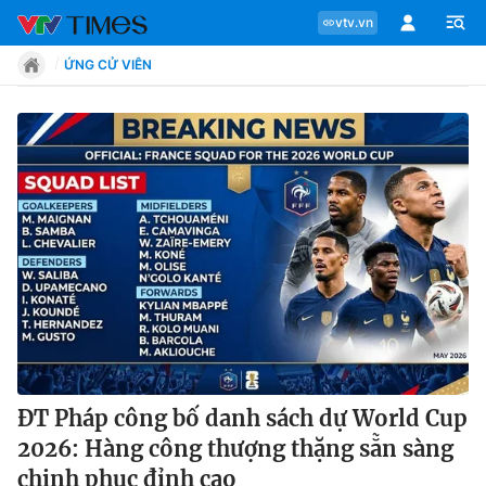
vtv.vn
ỨNG CỬ VIÊN
Chuyên mục
Tin tức
Move
Phong cách
Chân dung
ĐT Pháp công bố danh sách dự World Cup
2026: Hàng công thượng thặng sẵn sàng
Sự kiện
chinh phục đỉnh cao