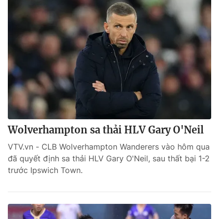
Wolverhampton sa thải HLV Gary O'Neil
VTV.vn - CLB Wolverhampton Wanderers vào hôm qua
đã quyết định sa thải HLV Gary O'Neil, sau thất bại 1-2
trước Ipswich Town.