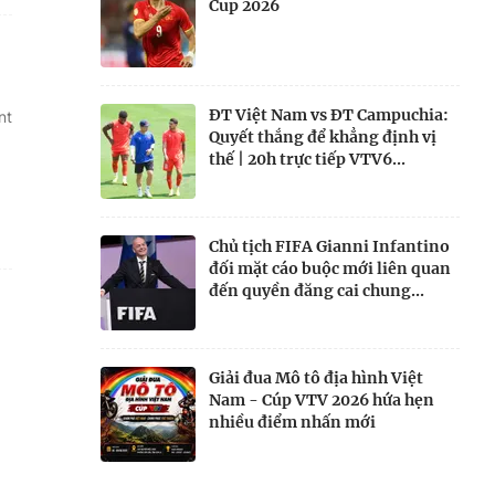
Cup 2026
ĐT Việt Nam vs ĐT Campuchia:
nt
Quyết thắng để khẳng định vị
thế | 20h trực tiếp VTV6...
Chủ tịch FIFA Gianni Infantino
đối mặt cáo buộc mới liên quan
đến quyền đăng cai chung...
Giải đua Mô tô địa hình Việt
Nam - Cúp VTV 2026 hứa hẹn
nhiều điểm nhấn mới