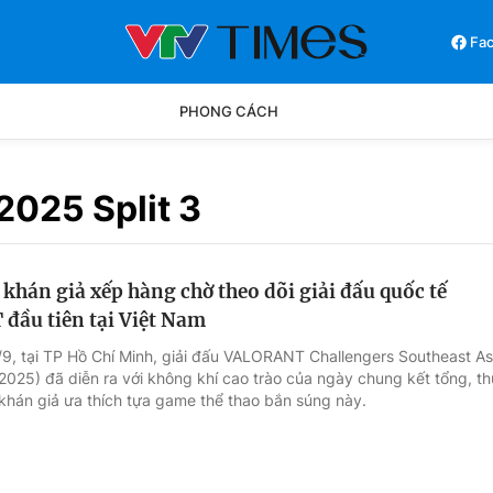
Fa
PHONG CÁCH
Phong cách
Chân dun
2025 Split 3
Các môn khác
Video
khán giả xếp hàng chờ theo dõi giải đấu quốc tế
ầu tiên tại Việt Nam
7/9, tại TP Hồ Chí Minh, giải đấu VALORANT Challengers Southeast As
025) đã diễn ra với không khí cao trào của ngày chung kết tổng, th
khán giả ưa thích tựa game thể thao bắn súng này.