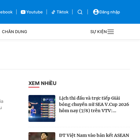
cebook
Youtube
Tiktok
Đăng nhập
CHÂN DUNG
SỰ KIỆN
g
Sự kiện
Bên lề
XEM NHIỀU
Lịch thi đấu và trực tiếp Giải
ia
bóng chuyền nữ SEA V.Cup 2026
u
hôm nay (7/8) trên VTV:...
ĐT Việt Nam vào bán kết ASEAN