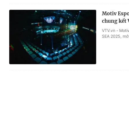
Motiv Espo
chung kết 
VTV.vn - Moti
SEA 2025, mở 