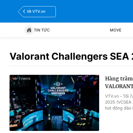
Về VTV.vn
TIN TỨC
MOVE
Tin tức
Move
Valorant Challengers SEA 
Bóng đá
Thể thao Điện tử
Hàng trăm 
VALORANT đ
VTV.vn - Tối 
2025 (VCSEA 2
hút đông đảo 