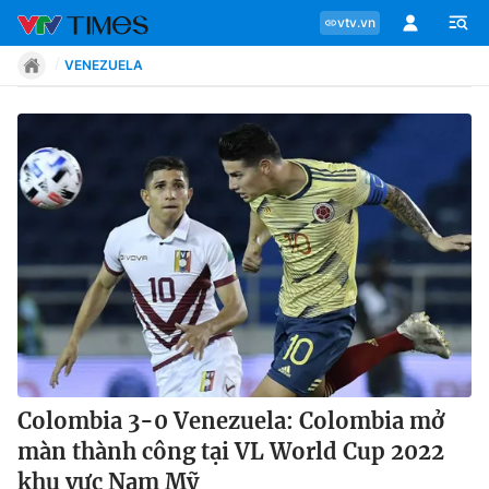
vtv.vn
VENEZUELA
Chuyên mục
Tin tức
Move
Phong cách
Chân dung
Colombia 3-0 Venezuela: Colombia mở
màn thành công tại VL World Cup 2022
Sự kiện
khu vực Nam Mỹ