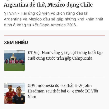
Argentina dễ thở, Mexico đụng Chile
VTV.vn - Hai ứng cử viên vô địch hàng đầu là
Argentina và Mexico đều sẽ gặp những khó khăn nhất
định ở vòng tứ kết Copa America 2016.
XEM NHIỀU
® Cấm sao chép dưới mọi hình thức nếu không có sự chấp
ĐT Việt Nam vắng 5 trụ cột trong buổi tập
thuận bằng văn bản. Ghi rõ nguồn VTV.vn khi phát hành lại
thông tin từ website này.
cuối cùng trước trận gặp Campuchia
CĐV Indonesia đòi sa thải HLV John
Herdman sau thất bại 0-3 trước ĐT Việt
Nam