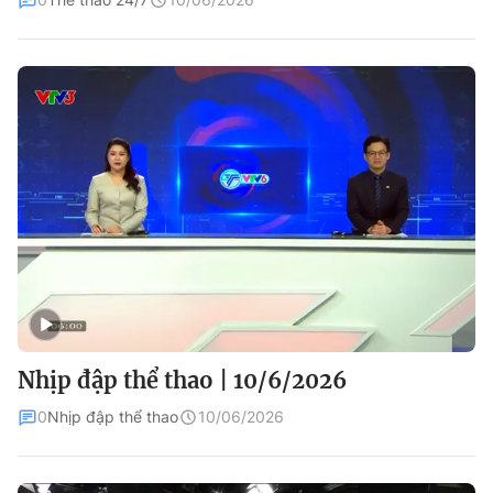
Nhịp đập thể thao | 10/6/2026
0
Nhịp đập thể thao
10/06/2026