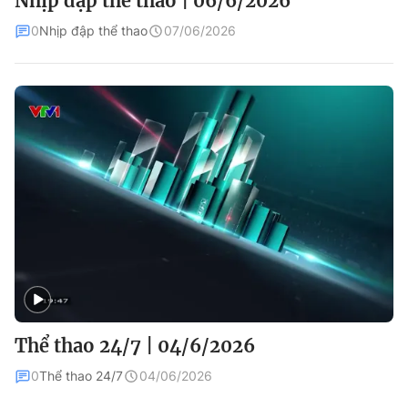
Nhịp đập thể thao | 06/6/2026
0
Nhịp đập thể thao
07/06/2026
Thể thao 24/7 | 04/6/2026
0
Thể thao 24/7
04/06/2026