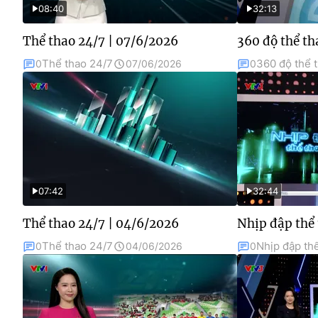
08:40
32:13
Thể thao 24/7 | 07/6/2026
360 độ thể th
Thể thao 24/7
360 độ thể 
0
07/06/2026
0
07:42
32:44
Thể thao 24/7 | 04/6/2026
Nhịp đập thể
Thể thao 24/7
Nhịp đập th
0
04/06/2026
0