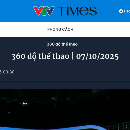
Fa
PHONG CÁCH
360 độ thể thao
Phong cách
Chân dun
360 độ thể thao | 07/10/2025
Các môn khác
Video
5 00:30