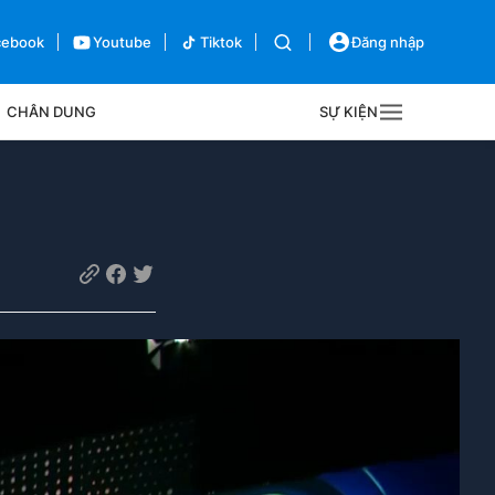
cebook
Youtube
Tiktok
Đăng nhập
CHÂN DUNG
SỰ KIỆN
g
Sự kiện
Bên lề