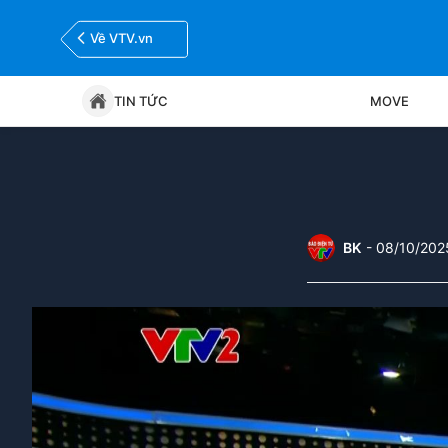
Về VTV.vn
TIN TỨC
MOVE
Tin tức
Move
Bóng đá
Thể thao Điện tử
BK
- 08/10/202