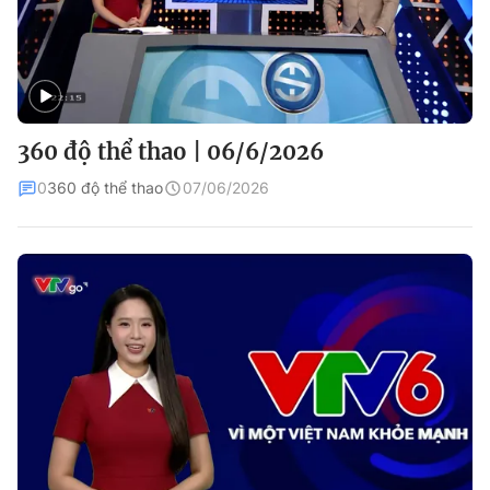
360 độ thể thao | 06/6/2026
0
360 độ thể thao
07/06/2026