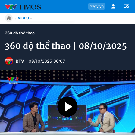
vtv.vn
VIDEO
Tin tức
360 độ thể thao
Move
Phong cách
360 độ thể thao | 08/10/2025
Chuyên mục
Chân dung
Sự kiện
Tin tức
BTV
- 09/10/2025 00:07
Bóng đá
Thể thao điện tử
Move
Các môn khác
Video
Phong cách
Bên lề
Chân dung
Sự kiện