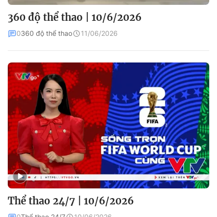
360 độ thể thao | 10/6/2026
0
360 độ thể thao
11/06/2026
Thể thao 24/7 | 10/6/2026
0
Thể thao 24/7
10/06/2026