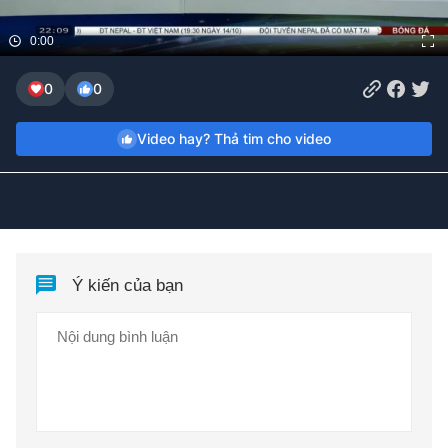
Bóng đá
0:00
0
0
Thể thao Điện tử
Video hay? Thả tim cho video
Các môn khác
VIDEO
Bên lề
Ý kiến của bạn