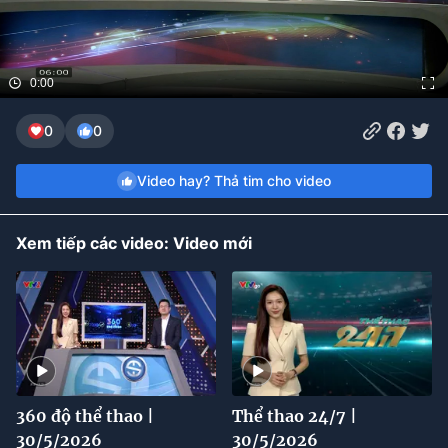
Bóng đá
0:00
Thể thao Điện tử
0
0
Các môn khác
Video hay? Thả tim cho video
VIDEO
Xem tiếp các video: Video mới
Bên lề
360 độ thể thao |
Thể thao 24/7 |
30/5/2026
30/5/2026