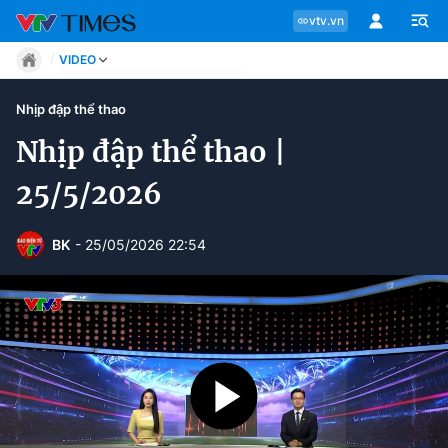
vtv.vn
VIDEO
Tin tức
Nhịp đập thể thao
Move
Phong cách
Nhịp đập thể thao |
Chuyên mục
Chân dung
25/5/2026
Sự kiện
Tin tức
Bóng đá
BK
Thể thao điện tử
- 25/05/2026 22:54
Move
Các môn khác
Video
Phong cách
Bên lề
Chân dung
Sự kiện