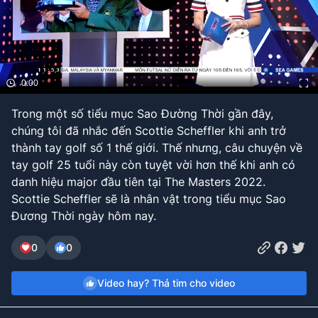
Bóng đá
Thể thao Điện tử
0:00
Các môn khác
Trong một số tiểu mục Sao Đường Thời gần đây,
chúng tôi đã nhắc đến Scottie Scheffler khi anh trở
thành tay golf số 1 thế giới. Thế nhưng, câu chuyện về
VIDEO
tay golf 25 tuổi này còn tuyệt vời hơn thế khi anh có
danh hiệu major đầu tiên tại The Masters 2022.
Bên lề
Scottie Scheffler sẽ là nhân vật trong tiểu mục Sao
Đương Thời ngày hôm nay.
0
0
Video hay? Thả tim cho video