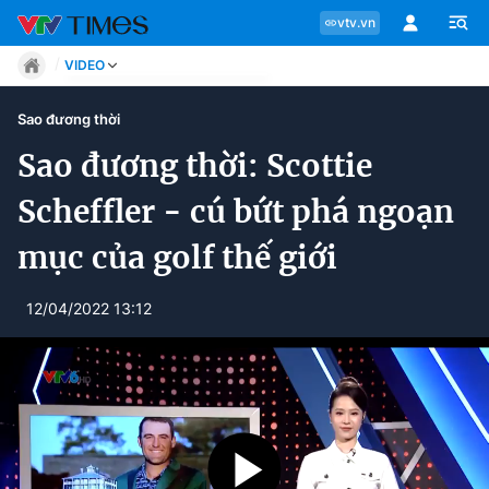
vtv.vn
VIDEO
Tin tức
Sao đương thời
Move
Phong cách
Sao đương thời: Scottie
Chuyên mục
Chân dung
Scheffler - cú bứt phá ngoạn
Sự kiện
Tin tức
Bóng đá
mục của golf thế giới
Thể thao điện tử
Move
Các môn khác
12/04/2022 13:12
Video
Phong cách
Bên lề
Chân dung
Sự kiện